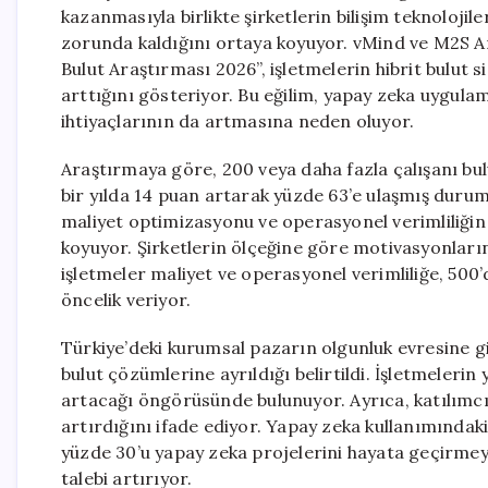
kazanmasıyla birlikte şirketlerin bilişim teknolojil
zorunda kaldığını ortaya koyuyor. vMind ve M2S Ar
Bulut Araştırması 2026”, işletmelerin hibrit bulut 
arttığını gösteriyor. Bu eğilim, yapay zeka uygula
ihtiyaçlarının da artmasına neden oluyor.
Araştırmaya göre, 200 veya daha fazla çalışanı bu
bir yılda 14 puan artarak yüzde 63’e ulaşmış durumd
maliyet optimizasyonu ve operasyonel verimliliğin
koyuyor. Şirketlerin ölçeğine göre motivasyonların 
işletmeler maliyet ve operasyonel verimliliğe, 500’de
öncelik veriyor.
Türkiye’deki kurumsal pazarın olgunluk evresine gir
bulut çözümlerine ayrıldığı belirtildi. İşletmeler
artacağı öngörüsünde bulunuyor. Ayrıca, katılımcıla
artırdığını ifade ediyor. Yapay zeka kullanımındaki
yüzde 30’u yapay zeka projelerini hayata geçirmey
talebi artırıyor.