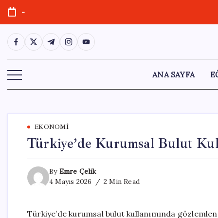
Skip
-
to
content
https://www.facebook.com/
https://twitter.com/
https://t.me/
https://www.instagram.com/
https://youtube.com/
ANA SAYFA
E
EKONOMI
Türkiye’de Kurumsal Bulut Kul
By
Emre Çelik
4 Mayıs 2026
2 Min Read
Türkiye’de kurumsal bulut kullanımında gözlemlenen