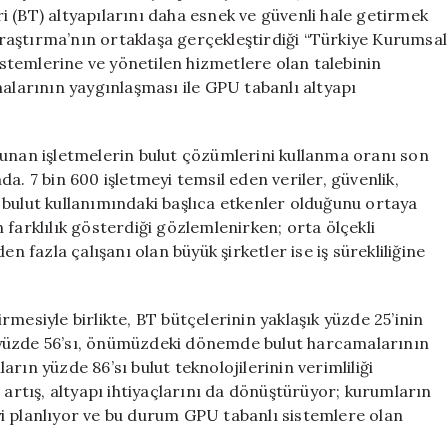
14
eri (BT) altyapılarını daha esnek ve güvenli hale getirmek
Artış
aştırma’nın ortaklaşa gerçekleştirdiği “Türkiye Kurumsal
Gösterdi
sistemlerine ve yönetilen hizmetlere olan talebinin
için
malarının yaygınlaşması ile GPU tabanlı altyapı
lunan işletmelerin bulut çözümlerini kullanma oranı son
a. 7 bin 600 işletmeyi temsil eden veriler, güvenlik,
 bulut kullanımındaki başlıca etkenler olduğunu ortaya
farklılık gösterdiği gözlemlenirken; orta ölçekli
n fazla çalışanı olan büyük şirketler ise iş sürekliliğine
mesiyle birlikte, BT bütçelerinin yaklaşık yüzde 25’inin
in yüzde 56’sı, önümüzdeki dönemde bulut harcamalarının
rın yüzde 86’sı bulut teknolojilerinin verimliliği
 artış, altyapı ihtiyaçlarını da dönüştürüyor; kurumların
i planlıyor ve bu durum GPU tabanlı sistemlere olan