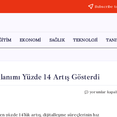
Subscribe t
ĞİTİM
EKONOMİ
SAĞLIK
TEKNOLOJİ
TANI
lanımı Yüzde 14 Artış Gösterdi
Türkiye’de
yorumlar kapal
Kurumsal
Bulut
Kullanımı
Yüzde
 yüzde 14’lük artış, dijitalleşme süreçlerinin hız