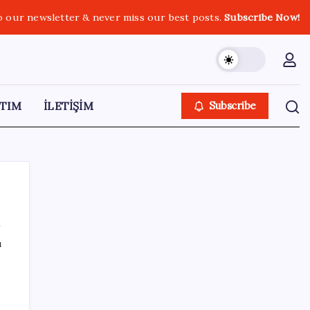
o our newsletter & never miss our best posts.
Subscribe Now!
TIM
İLETİŞİM
Subscribe
ı
SON YAZILAR
Yarım asırlık Desa’dan, radikal karar:
‘Vazgeçiyoruz’