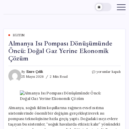
Skip
to
content
EĞITIM
Almanya Isı Pompası Dönüşümünde
Öncü: Doğal Gaz Yerine Ekonomik
Çözüm
Almanya
By
Emre Çelik
yorumlar kapalı
Isı
25 Mayıs 2026
2 Min Read
Pompası
Dönüşümünde
Öncü:
Doğal
Gaz
Yerine
Almanya, soğuk iklim koşullarına rağmen evsel ısıtma
Ekonomik
sistemlerinde önemli bir değişim gerçekleştirerek ısı
Çözüm
pompası teknolojisine hızla geçiş yaptı. Doğadaki ısıyı evlere
için
taşıyan bu sistemler, “soğuk havalarda etkisiz kalır” yönündeki