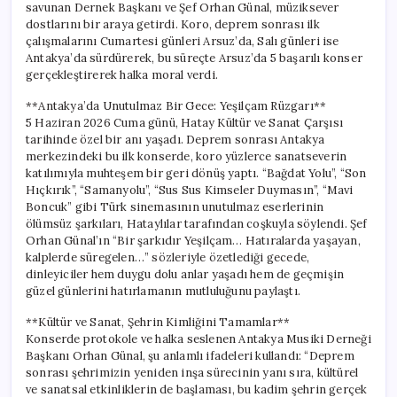
savunan Dernek Başkanı ve Şef Orhan Günal, müziksever
dostlarını bir araya getirdi. Koro, deprem sonrası ilk
çalışmalarını Cumartesi günleri Arsuz’da, Salı günleri ise
Antakya’da sürdürerek, bu süreçte Arsuz’da 5 başarılı konser
gerçekleştirerek halka moral verdi.
**Antakya’da Unutulmaz Bir Gece: Yeşilçam Rüzgarı**
5 Haziran 2026 Cuma günü, Hatay Kültür ve Sanat Çarşısı
tarihinde özel bir anı yaşadı. Deprem sonrası Antakya
merkezindeki bu ilk konserde, koro yüzlerce sanatseverin
katılımıyla muhteşem bir geri dönüş yaptı. “Bağdat Yolu”, “Son
Hıçkırık”, “Samanyolu”, “Sus Sus Kimseler Duymasın”, “Mavi
Boncuk” gibi Türk sinemasının unutulmaz eserlerinin
ölümsüz şarkıları, Hataylılar tarafından coşkuyla söylendi. Şef
Orhan Günal’ın “Bir şarkıdır Yeşilçam… Hatıralarda yaşayan,
kalplerde süregelen…” sözleriyle özetlediği gecede,
dinleyiciler hem duygu dolu anlar yaşadı hem de geçmişin
güzel günlerini hatırlamanın mutluluğunu paylaştı.
**Kültür ve Sanat, Şehrin Kimliğini Tamamlar**
Konserde protokole ve halka seslenen Antakya Musiki Derneği
Başkanı Orhan Günal, şu anlamlı ifadeleri kullandı: “Deprem
sonrası şehrimizin yeniden inşa sürecinin yanı sıra, kültürel
ve sanatsal etkinliklerin de başlaması, bu kadim şehrin gerçek