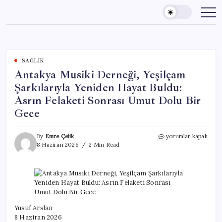
Skip
to
content
SAĞLIK
Antakya Musiki Derneği, Yeşilçam
Şarkılarıyla Yeniden Hayat Buldu:
Asrın Felaketi Sonrası Umut Dolu Bir
Gece
Antakya
By
Emre Çelik
yorumlar kapalı
Musiki
8 Haziran 2026
2 Min Read
Derneği,
Yeşilçam
Şarkılarıyla
Yeniden
Hayat
Buldu:
Asrın
Yusuf Arslan
Felaketi
8 Haziran 2026
Sonrası