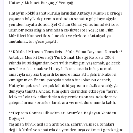
Hatay / Mehmet Burgaç / Yeniçağ
Umut
Dolu
Hatay’ın köklü sanat kuruluşlarından Antakya Musiki Derneği,
Bir
yaşanan büyük depremin ardından sanatın güç kaynağıyla
Gece
yeniden hayata döndü. Şef Orhan Günal yönetimindeki koro,
için
uzun bir sessizliğin ardından etkileyici bir Yeşilçam Film
Müzikleri Konseri ile sahne aldı ve yüzlerce Antakyalıya
unutulmaz bir gece yaşattı.
**Kültürel Mirasın Temsilcisi: 2004 Yılına Dayanan Dernek**
Antakya Musiki Derneği Türk Sanat Müziği Korosu, 2004
yılında kurulduğundan beri Türk müziğini yaşatmak, gelecek
nesillere aktarmak ve Hatay halkını sanatla buluşturmak
amacıyla sayısız başarılı konsere imza attı. Şehrin kültürel
kimliğinin en önemli parçalarından biri olan bu dernek,
Hatay’ın çok sesli ve çok kültürlü yapısını müzik aracılığıyla
dünyaya tanıttı. Ancak, tüm şehri derinden etkileyen “asrın
felaketi” olarak adlandırılan depremler sonrasında dernek,
çalışmalarına zorunlu olarak ara vermek durumunda kaldı.
**Deprem Sonrası İlk Adımlar: Arsuz’da Başlayan Yeniden
Doğuş**
Yaşanan büyük acıların ardından, şehrin yalnızca binaları
değil, kültürü ve sanatıyla da yeniden inşa edilmesi gerektiğini