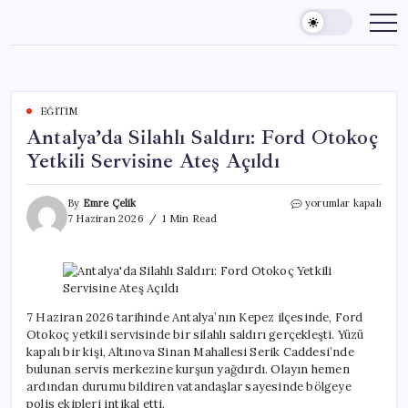
Skip
to
content
EĞITIM
Antalya’da Silahlı Saldırı: Ford Otokoç
Yetkili Servisine Ateş Açıldı
Antalya’da
By
Emre Çelik
yorumlar kapalı
Silahlı
7 Haziran 2026
1 Min Read
Saldırı:
Ford
Otokoç
Yetkili
Servisine
Ateş
7 Haziran 2026 tarihinde Antalya’nın Kepez ilçesinde, Ford
Açıldı
Otokoç yetkili servisinde bir silahlı saldırı gerçekleşti. Yüzü
için
kapalı bir kişi, Altınova Sinan Mahallesi Serik Caddesi’nde
bulunan servis merkezine kurşun yağdırdı. Olayın hemen
ardından durumu bildiren vatandaşlar sayesinde bölgeye
polis ekipleri intikal etti.