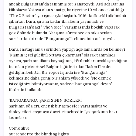
ancak Bulgaristan’da tanınmış bir sanatçıydı. Asıl adı Darina
Nikolaeva Yotova olan sanatçı, kariyerine 10 yıl önce katıldığı
“The X Factor” yarışmasıyla başladı. 2016’da ilk tekli albümünü
çıkartan Dara, şu ana kadar iki albüm yayımladı ve
Bulgaristan’daki “The Voice” yarışmasında koçluk yaparak
göz önünde bulundu. Yarışma süresince en sık sorulan
sorulardan biri de “Bangaranga” kelimesinin anlamıydı.
Dara, Instagram üzerinden yaptığı açıklamalarda bu kelimeyi
“kişinin içsel gücünü ortaya çıkarması” olarak tanımladı.
Ayrıca, şarkının ilham kaynağının, kötü ruhları uzaklaştırdığına
inanılan geleneksel Bulgar figürleri olan “kukeri”lerden
geldiğini belirtti. Bir röportajında ise “Bangaranga”
kelimesine daha geniş bir anlam yükledi ve “Ne demek
istediğinizi bilmiyorsanız, sadece ‘bangaranga’ deyin”
ifadesini kullandı.
‘BANGARANGA’ ŞARKISININ SÖZLERİ
Şarkının sözleri, enerjik bir atmosfer yaratmakta ve
dinleyicileri coşmaya davet etmektedir. İşte şarkının bazı
kısımları:
Come alive
Surrender to the blinding lights