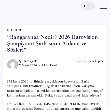
Skip
to
content
EĞITIM
“Bangaranga Nedir? 2026 Eurovision
Şampiyonu Şarkısının Anlamı ve
Sözleri”
“Bangaranga
By
Emre Çelik
yorumlar kapalı
Nedir?
17 Mayıs 2026
1 Min Read
2026
Eurovision
Şampiyonu
17 Mayıs 2026 tarihinde gerçekleşen Eurovision Şarkı
Şarkısının
Yarışması’nın finalinde Bulgaristan birinci oldu. Yarışma
Anlamı
ve
sonrası en çok merak edilen konulardan biri ise “Bangaranga”
Sözleri”
kelimesinin anlamı oldu. Peki, Bangaranga neyi ifade ediyor?
için
DARA KİMDİR VE “BANGARANGA” NEDEN KONUŞULUYOR?
Dara, Eurovision öncesinde uluslararası bir üne sahip değildi,