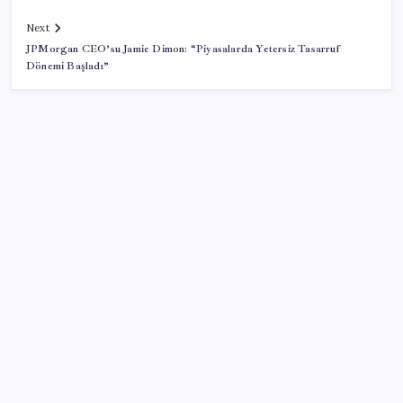
Next
JPMorgan CEO’su Jamie Dimon: “Piyasalarda Yetersiz Tasarruf
Dönemi Başladı”
SON YAZILAR
İş Bankası’nda üst yönetim değişikliği
Android 17 bazı Galaxy modelleri için veda
güncellemesi olacak
İş Bankası’nda üst düzey görev değişimi: Hakan Aran
görevinden ayrılıyor