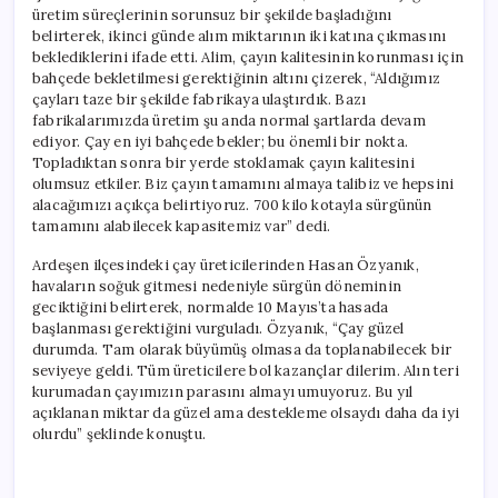
Alındı
üretim süreçlerinin sorunsuz bir şekilde başladığını
için
belirterek, ikinci günde alım miktarının iki katına çıkmasını
beklediklerini ifade etti. Alim, çayın kalitesinin korunması için
bahçede bekletilmesi gerektiğinin altını çizerek, “Aldığımız
çayları taze bir şekilde fabrikaya ulaştırdık. Bazı
fabrikalarımızda üretim şu anda normal şartlarda devam
ediyor. Çay en iyi bahçede bekler; bu önemli bir nokta.
Topladıktan sonra bir yerde stoklamak çayın kalitesini
olumsuz etkiler. Biz çayın tamamını almaya talibiz ve hepsini
alacağımızı açıkça belirtiyoruz. 700 kilo kotayla sürgünün
tamamını alabilecek kapasitemiz var” dedi.
Ardeşen ilçesindeki çay üreticilerinden Hasan Özyanık,
havaların soğuk gitmesi nedeniyle sürgün döneminin
geciktiğini belirterek, normalde 10 Mayıs’ta hasada
başlanması gerektiğini vurguladı. Özyanık, “Çay güzel
durumda. Tam olarak büyümüş olmasa da toplanabilecek bir
seviyeye geldi. Tüm üreticilere bol kazançlar dilerim. Alın teri
kurumadan çayımızın parasını almayı umuyoruz. Bu yıl
açıklanan miktar da güzel ama destekleme olsaydı daha da iyi
olurdu” şeklinde konuştu.