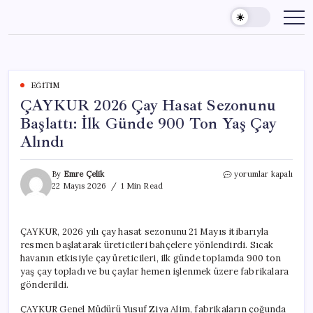
Skip
to
content
EĞITIM
ÇAYKUR 2026 Çay Hasat Sezonunu
Başlattı: İlk Günde 900 Ton Yaş Çay
Alındı
ÇAYKUR
By
Emre Çelik
yorumlar kapalı
2026
22 Mayıs 2026
1 Min Read
Çay
Hasat
Sezonunu
ÇAYKUR, 2026 yılı çay hasat sezonunu 21 Mayıs itibarıyla
Başlattı:
resmen başlatarak üreticileri bahçelere yönlendirdi. Sıcak
İlk
Günde
havanın etkisiyle çay üreticileri, ilk günde toplamda 900 ton
900
yaş çay topladı ve bu çaylar hemen işlenmek üzere fabrikalara
Ton
gönderildi.
Yaş
Çay
ÇAYKUR Genel Müdürü Yusuf Ziya Alim, fabrikaların çoğunda