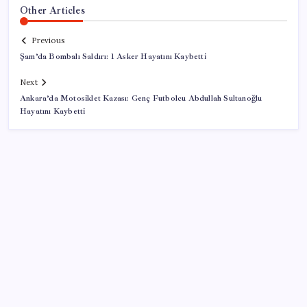
Other Articles
Previous
Şam’da Bombalı Saldırı: 1 Asker Hayatını Kaybetti
Next
Ankara’da Motosiklet Kazası: Genç Futbolcu Abdullah Sultanoğlu
Hayatını Kaybetti
SON YAZILAR
İş Bankası’nda üst yönetim değişikliği