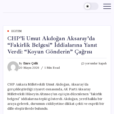
Skip
to
content
EĞITIM
CHP’li Umut Akdoğan Aksaray’da
“Fakirlik Belgesi” İddialarına Yanıt
Verdi: “Koyun Gönderin” Çağrısı
CHP’li
By
Emre Çelik
yorumlar kapalı
Umut
20 Mayıs 2026
1 Min Read
Akdoğan
Aksaray’da
“Fakirlik
CHP Ankara Milletvekili Umut Akdoğan, Aksaray’da
Belgesi”
gerçekleştirdiği ziyaret esnasında, AK Parti Aksaray
İddialarına
Yanıt
Milletvekili Hüseyin Altınsoy’un eşi için düzenlenen “fakirlik
Verdi:
belgesi” iddialarına tepki gösterdi. Akdoğan, yerel halkla bir
“Koyun
araya gelerek, durumun ciddiyetine dikkat çekti ve esprili bir
Gönderin”
dille eleştirilerde bulundu.
Çağrısı