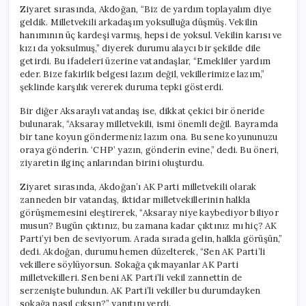
için
Ziyaret sırasında, Akdoğan, “Biz de yardım toplayalım diye
geldik. Milletvekili arkadaşım yoksulluğa düşmüş. Vekilin
hanımının üç kardeşi varmış, hepsi de yoksul. Vekilin karısı ve
kızı da yoksulmuş,” diyerek durumu alaycı bir şekilde dile
getirdi. Bu ifadeleri üzerine vatandaşlar, “Emekliler yardım
eder. Bize fakirlik belgesi lazım değil, vekillerimize lazım,”
şeklinde karşılık vererek duruma tepki gösterdi.
Bir diğer Aksaraylı vatandaş ise, dikkat çekici bir öneride
bulunarak, “Aksaray milletvekili, ismi önemli değil. Bayramda
bir tane koyun göndermeniz lazım ona. Bu sene koyununuzu
oraya gönderin. ‘CHP’ yazın, gönderin evine,” dedi. Bu öneri,
ziyaretin ilginç anlarından birini oluşturdu.
Ziyaret sırasında, Akdoğan’ı AK Parti milletvekili olarak
zanneden bir vatandaş, iktidar milletvekillerinin halkla
görüşmemesini eleştirerek, “Aksaray niye kaybediyor biliyor
musun? Bugün çıktınız, bu zamana kadar çıktınız mı hiç? AK
Parti’yi ben de seviyorum. Arada sırada gelin, halkla görüşün,”
dedi. Akdoğan, durumu hemen düzelterek, “Sen AK Parti’li
vekillere söylüyorsun. Sokağa çıkmayanlar AK Parti
milletvekilleri. Sen beni AK Parti’li vekil zannettin de
serzenişte bulundun. AK Parti’li vekiller bu durumdayken
sokağa nasıl çıksın?” yanıtını verdi.