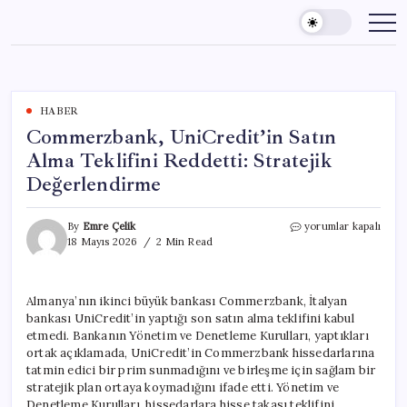
Skip
to
content
HABER
Commerzbank, UniCredit’in Satın
Alma Teklifini Reddetti: Stratejik
Değerlendirme
Commerzbank,
By
Emre Çelik
yorumlar kapalı
UniCredit’in
18 Mayıs 2026
2 Min Read
Satın
Alma
Teklifini
Almanya’nın ikinci büyük bankası Commerzbank, İtalyan
Reddetti:
bankası UniCredit’in yaptığı son satın alma teklifini kabul
Stratejik
Değerlendirme
etmedi. Bankanın Yönetim ve Denetleme Kurulları, yaptıkları
için
ortak açıklamada, UniCredit’in Commerzbank hissedarlarına
tatmin edici bir prim sunmadığını ve birleşme için sağlam bir
stratejik plan ortaya koymadığını ifade etti. Yönetim ve
Denetleme Kurulları, hissedarlara hisse takası teklifini