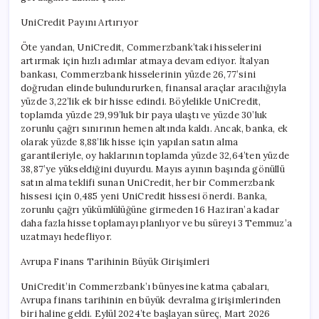
UniCredit Payını Artırıyor
Öte yandan, UniCredit, Commerzbank’taki hisselerini
artırmak için hızlı adımlar atmaya devam ediyor. İtalyan
bankası, Commerzbank hisselerinin yüzde 26,77’sini
doğrudan elinde bulundururken, finansal araçlar aracılığıyla
yüzde 3,22’lik ek bir hisse edindi. Böylelikle UniCredit,
toplamda yüzde 29,99’luk bir paya ulaştı ve yüzde 30’luk
zorunlu çağrı sınırının hemen altında kaldı. Ancak, banka, ek
olarak yüzde 8,88’lik hisse için yapılan satın alma
garantileriyle, oy haklarının toplamda yüzde 32,64’ten yüzde
38,87’ye yükseldiğini duyurdu. Mayıs ayının başında gönüllü
satın alma teklifi sunan UniCredit, her bir Commerzbank
hissesi için 0,485 yeni UniCredit hissesi önerdi. Banka,
zorunlu çağrı yükümlülüğüne girmeden 16 Haziran’a kadar
daha fazla hisse toplamayı planlıyor ve bu süreyi 3 Temmuz’a
uzatmayı hedefliyor.
Avrupa Finans Tarihinin Büyük Girişimleri
UniCredit’in Commerzbank’ı bünyesine katma çabaları,
Avrupa finans tarihinin en büyük devralma girişimlerinden
biri haline geldi. Eylül 2024’te başlayan süreç, Mart 2026