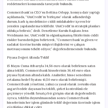
reddetmeleri konusunda tavsiyede bulundu.
Commerzbank’ın CEO’su Bettina Orlopp, konuya dair yaptığı
açıklamada, “UniCredit’in ‘birleşme’ olarak adlandırdığı
durum, karlı iş modelimize ciddi müdahaleler içeren bir
yeniden yapılandırma teklifidir. UniCredit’in stratejik planları
oldukça belirsiz,” dedi. Denetleme Kurulu Başkanı Jens
Weidmann ise, UniCredit’in olgunlaşmamış fikirlerinin ciddi
riskler barındırdığını belirterek, “Commerzbank’ın güven ve
sadakat üzerine kurulu müşteri ilişkilerini ve çalışan
motivasyonunu tehdit ediyor,” değerlendirmesinde bulundu.
Piyasa Değeri Altında Teklif
15 Mayıs Cuma itibarıyla 34,56 euro olarak belirlenen satın
alma teklifi, Commerzbank hisselerinin 36,48 euro olan
piyasa fiyatının altında kaldı. Analistler, hisse senedinin
ortalama hedef fiyatını 41,50 euro olarak belirlemişti.
Commerzbank yönetimi, yalnızca yasal olarak zorunlu olan
asgari bedele dayanan bu teklifi, şirket kontrolünü ele
geçirmeye yönelik fırsatçı bir girişim olarak değerlendirdi.
Ayrıca, teklifin duyurulmasından sonra Commerzbank
hisselerinin her işlem gününde teklif değerinin üzerinde işlem
gördüğüne dikkat çekti.