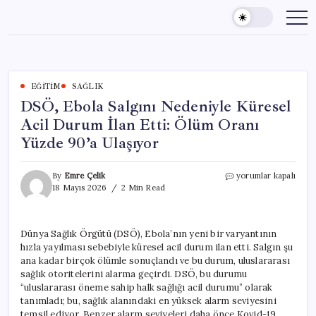
Skip
to
content
EĞITIM
SAĞLIK
DSÖ, Ebola Salgını Nedeniyle Küresel
Acil Durum İlan Etti: Ölüm Oranı
Yüzde 90’a Ulaşıyor
DSÖ,
By
Emre Çelik
yorumlar kapalı
Ebola
18 Mayıs 2026
2 Min Read
Salgını
Nedeniyle
Küresel
Dünya Sağlık Örgütü (DSÖ), Ebola’nın yeni bir varyantının
Acil
hızla yayılması sebebiyle küresel acil durum ilan etti. Salgın şu
Durum
İlan
ana kadar birçok ölümle sonuçlandı ve bu durum, uluslararası
Etti:
sağlık otoritelerini alarma geçirdi. DSÖ, bu durumu
Ölüm
“uluslararası öneme sahip halk sağlığı acil durumu” olarak
Oranı
tanımladı; bu, sağlık alanındaki en yüksek alarm seviyesini
Yüzde
temsil ediyor. Benzer alarm seviyeleri daha önce Kovid-19,