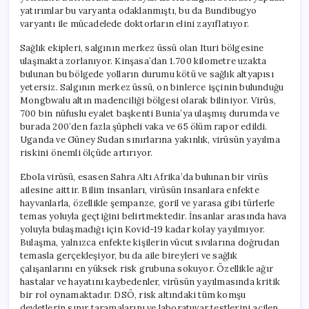
yatırımlar bu varyanta odaklanmıştı, bu da Bundibugyo
varyantı ile mücadelede doktorların elini zayıflatıyor.
Sağlık ekipleri, salgının merkez üssü olan Ituri bölgesine
ulaşmakta zorlanıyor. Kinşasa’dan 1.700 kilometre uzakta
bulunan bu bölgede yolların durumu kötü ve sağlık altyapısı
yetersiz. Salgının merkez üssü, on binlerce işçinin bulunduğu
Mongbwalu altın madenciliği bölgesi olarak biliniyor. Virüs,
700 bin nüfuslu eyalet başkenti Bunia’ya ulaşmış durumda ve
burada 200’den fazla şüpheli vaka ve 65 ölüm rapor edildi.
Uganda ve Güney Sudan sınırlarına yakınlık, virüsün yayılma
riskini önemli ölçüde artırıyor.
Ebola virüsü, esasen Sahra Altı Afrika’da bulunan bir virüs
ailesine aittir. Bilim insanları, virüsün insanlara enfekte
hayvanlarla, özellikle şempanze, goril ve yarasa gibi türlerle
temas yoluyla geçtiğini belirtmektedir. İnsanlar arasında hava
yoluyla bulaşmadığı için Kovid-19 kadar kolay yayılmıyor.
Bulaşma, yalnızca enfekte kişilerin vücut sıvılarına doğrudan
temasla gerçekleşiyor, bu da aile bireyleri ve sağlık
çalışanlarını en yüksek risk grubuna sokuyor. Özellikle ağır
hastalar ve hayatını kaybedenler, virüsün yayılmasında kritik
bir rol oynamaktadır. DSÖ, risk altındaki tüm komşu
devletlerin sınır taramalarını ve laboratuvar testlerini acilen