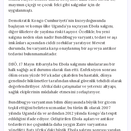
90’a
maymun çiçeği ve çocuk felci gibi salgınlar için de
Ulaşıyor
uygulanmıştı.
için
Demokratik Kongo Cumhuriyeti’nin kuzeydoğusunda
başlayan ve komşu ülke Uganda’ya sıçrayan Ebola salgını,
diğer ülkelere de yayılma riski taşıyor. Özellikle, bu yeni
salgına neden olan nadir Bundibugyo varyantı, tedavi ve aşı
imkânları açısından ciddi zorluklar yaratıyor. Mevcut
durumda, bu varyanta karşı onaylanmış bir aşı veya antikor
tedavisi bulunmamaktadır.
DSÖ, 17 Mayıs itibarıyla bu Ebola salgınını uluslararası bir
halk sağlığı acil durumu olarak ilan etti. Enfeksiyon sonrası
ölüm oranı yüzde 90’a kadar çıkabilen bu hastalık, dünya
genelinde hükümetler tarafından ulusal güvenlik tehdidi olarak
değerlendiriliyor. Afrika’daki çatışmalar ve yetersiz altyapı,
sağlık ekiplerinin müdahale etmesini zorlaştırıyor.
Bundibugyo varyantının bilim dünyasında büyük bir gizem
teşkil ettiğini belirten uzmanlar, bu türün ilk olarak 2007
yılında Uganda’da ve ardından 2012 yılında Kongo’da tespit
edildiğini ifade ediyor. Geliştirilen Ebola aşıları ve antikor
tedavileri ise çoğunlukla daha yaygın Zaire varyantına
yönelikti. Batı Afrika’daki büyük Ebola salgını sonrası yapılan