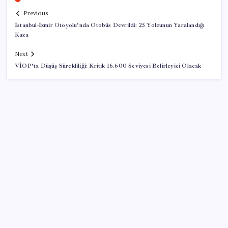
Previous
İstanbul-İzmir Otoyolu’nda Otobüs Devrildi: 25 Yolcunun Yaralandığı
Kaza
Next
VİOP’ta Düşüş Sürekliliği: Kritik 16.600 Seviyesi Belirleyici Olacak
SON YAZILAR
İş Bankası’nda üst yönetim değişikliği
Android 17 bazı Galaxy modelleri için veda