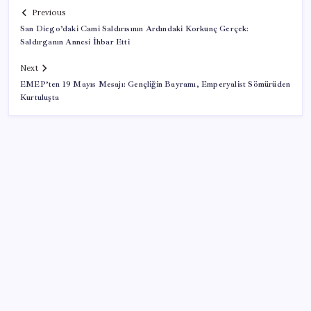
Previous
San Diego’daki Cami Saldırısının Ardındaki Korkunç Gerçek:
Saldırganın Annesi İhbar Etti
Next
EMEP’ten 19 Mayıs Mesajı: Gençliğin Bayramı, Emperyalist Sömürüden
Kurtuluşta
SON YAZILAR
Yarım asırlık Desa’dan, radikal karar: ‘Vazgeçiyoruz’
Çin, 2 hiperspektral görüntüleme uydusunu denizden