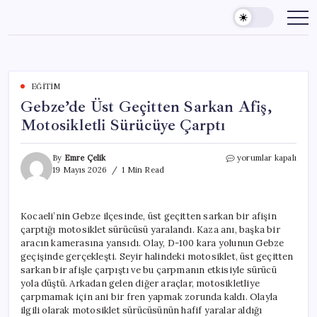
Skip
to
content
EĞITIM
Gebze’de Üst Geçitten Sarkan Afiş,
Motosikletli Sürücüye Çarptı
Gebze’de
By
Emre Çelik
yorumlar kapalı
Üst
19 Mayıs 2026
1 Min Read
Geçitten
Sarkan
Afiş,
Kocaeli’nin Gebze ilçesinde, üst geçitten sarkan bir afişin
Motosikletli
çarptığı motosiklet sürücüsü yaralandı. Kaza anı, başka bir
Sürücüye
Çarptı
aracın kamerasına yansıdı. Olay, D-100 kara yolunun Gebze
için
geçişinde gerçekleşti. Seyir halindeki motosiklet, üst geçitten
sarkan bir afişle çarpıştı ve bu çarpmanın etkisiyle sürücü
yola düştü. Arkadan gelen diğer araçlar, motosikletliye
çarpmamak için ani bir fren yapmak zorunda kaldı. Olayla
ilgili olarak motosiklet sürücüsünün hafif yaralar aldığı