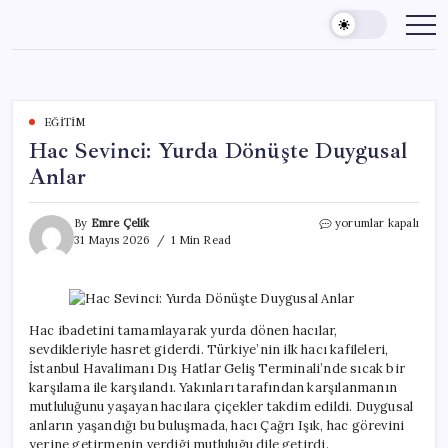
Skip
to
content
EĞITIM
Hac Sevinci: Yurda Dönüşte Duygusal
Anlar
Hac
By
Emre Çelik
yorumlar kapalı
Sevinci:
31 Mayıs 2026
1 Min Read
Yurda
Dönüşte
Duygusal
Anlar
için
Hac ibadetini tamamlayarak yurda dönen hacılar,
sevdikleriyle hasret giderdi. Türkiye’nin ilk hacı kafileleri,
İstanbul Havalimanı Dış Hatlar Geliş Terminali’nde sıcak bir
karşılama ile karşılandı. Yakınları tarafından karşılanmanın
mutluluğunu yaşayan hacılara çiçekler takdim edildi. Duygusal
anların yaşandığı bu buluşmada, hacı Çağrı Işık, hac görevini
yerine getirmenin verdiği mutluluğu dile getirdi.