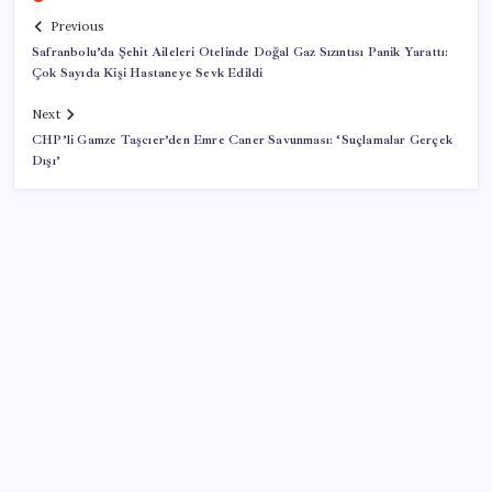
Previous
Safranbolu’da Şehit Aileleri Otelinde Doğal Gaz Sızıntısı Panik Yarattı:
Çok Sayıda Kişi Hastaneye Sevk Edildi
Next
CHP’li Gamze Taşcıer’den Emre Caner Savunması: ‘Suçlamalar Gerçek
Dışı’
SON YAZILAR
Çin, 2 hiperspektral görüntüleme uydusunu denizden
uzaya fırlattı