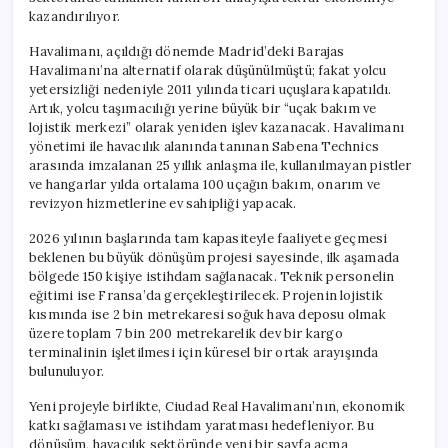
kazandırılıyor.
Havalimanı, açıldığı dönemde Madrid’deki Barajas
Havalimanı’na alternatif olarak düşünülmüştü; fakat yolcu
yetersizliği nedeniyle 2011 yılında ticari uçuşlara kapatıldı.
Artık, yolcu taşımacılığı yerine büyük bir “uçak bakım ve
lojistik merkezi” olarak yeniden işlev kazanacak. Havalimanı
yönetimi ile havacılık alanında tanınan Sabena Technics
arasında imzalanan 25 yıllık anlaşma ile, kullanılmayan pistler
ve hangarlar yılda ortalama 100 uçağın bakım, onarım ve
revizyon hizmetlerine ev sahipliği yapacak.
2026 yılının başlarında tam kapasiteyle faaliyete geçmesi
beklenen bu büyük dönüşüm projesi sayesinde, ilk aşamada
bölgede 150 kişiye istihdam sağlanacak. Teknik personelin
eğitimi ise Fransa’da gerçekleştirilecek. Projenin lojistik
kısmında ise 2 bin metrekaresi soğuk hava deposu olmak
üzere toplam 7 bin 200 metrekarelik dev bir kargo
terminalinin işletilmesi için küresel bir ortak arayışında
bulunuluyor.
Yeni projeyle birlikte, Ciudad Real Havalimanı’nın, ekonomik
katkı sağlaması ve istihdam yaratması hedefleniyor. Bu
dönüşüm, havacılık sektöründe yeni bir sayfa açma