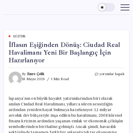
Skip
to
content
EĞITIM
İflasın Eşiğinden Dönüş: Ciudad Real
Havalimanı Yeni Bir Başlangıç İçin
Hazırlanıyor
İflasın
By
Emre Çelik
yorumlar kapalı
Eşiğinden
18 Mayıs 2026
1 Min Read
Dönüş:
Ciudad
Real
İspanya’nın en büyük hayalet yatırımlarından biri olarak
Havalimanı
anılan Ciudad Real Havalimanı, yıllarca süren sessizliğin
Yeni
Bir
ardından yeniden hayat bulmaya hazırlanıyor. 1,1 milyar
Başlangıç
avroluk dev bütçesiyle inşa edilen bu havalimanı, 2008 küresel
İçin
finans krizinin ardından yaşanan emlak ve ekonomik çöküşün
Hazırlanıyor
sembollerinden biri haline gelmişti. Ancak şimdi, havacılık
için
sektöründe tamamen farklı bir anlayışla tekrar ekonomiye