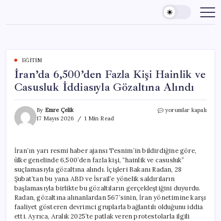
Skip
to
content
EĞITIM
İran’da 6,500’den Fazla Kişi Hainlik ve
Casusluk İddiasıyla Gözaltına Alındı
İran’da
By
Emre Çelik
yorumlar kapalı
6,500’den
17 Mayıs 2026
1 Min Read
Fazla
Kişi
Hainlik
İran’ın yarı resmi haber ajansı Tesnim’in bildirdiğine göre,
ve
ülke genelinde 6,500’den fazla kişi, “hainlik ve casusluk”
Casusluk
İddiasıyla
suçlamasıyla gözaltına alındı. İçişleri Bakanı Radan, 28
Gözaltına
Şubat’tan bu yana ABD ve İsrail’e yönelik saldırıların
Alındı
başlamasıyla birlikte bu gözaltıların gerçekleştiğini duyurdu.
için
Radan, gözaltına alınanlardan 567’sinin, İran yönetimine karşı
faaliyet gösteren devrimci gruplarla bağlantılı olduğunu iddia
etti. Ayrıca, Aralık 2025’te patlak veren protestolarla ilgili