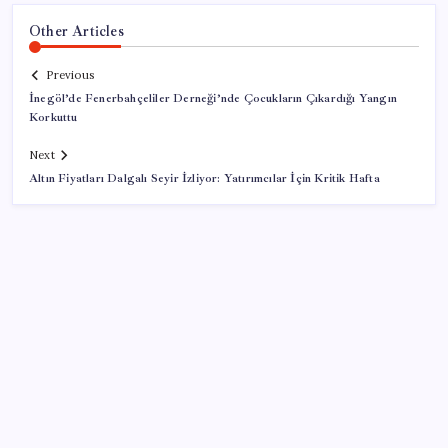
Other Articles
Previous
İnegöl’de Fenerbahçeliler Derneği’nde Çocukların Çıkardığı Yangın
Korkuttu
Next
Altın Fiyatları Dalgalı Seyir İzliyor: Yatırımcılar İçin Kritik Hafta
SON YAZILAR
İş Bankası’nda üst yönetim değişikliği