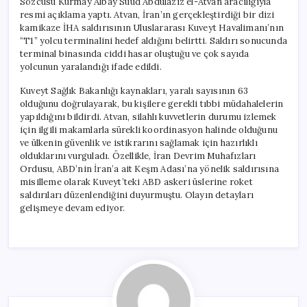
Sözcüsü Kurmay Albay Suud Abdulaziz el-Atvan aracılığıyla
resmi açıklama yaptı. Atvan, İran’ın gerçekleştirdiği bir dizi
kamikaze İHA saldırısının Uluslararası Kuveyt Havalimanı’nın
“T1” yolcu terminalini hedef aldığını belirtti. Saldırı sonucunda
terminal binasında ciddi hasar oluştuğu ve çok sayıda
yolcunun yaralandığı ifade edildi.
Kuveyt Sağlık Bakanlığı kaynakları, yaralı sayısının 63
olduğunu doğrulayarak, bu kişilere gerekli tıbbi müdahalelerin
yapıldığını bildirdi. Atvan, silahlı kuvvetlerin durumu izlemek
için ilgili makamlarla sürekli koordinasyon halinde olduğunu
ve ülkenin güvenlik ve istikrarını sağlamak için hazırlıklı
olduklarını vurguladı. Özellikle, İran Devrim Muhafızları
Ordusu, ABD’nin İran’a ait Keşm Adası’na yönelik saldırısına
misilleme olarak Kuveyt’teki ABD askeri üslerine roket
saldırıları düzenlendiğini duyurmuştu. Olayın detayları
gelişmeye devam ediyor.