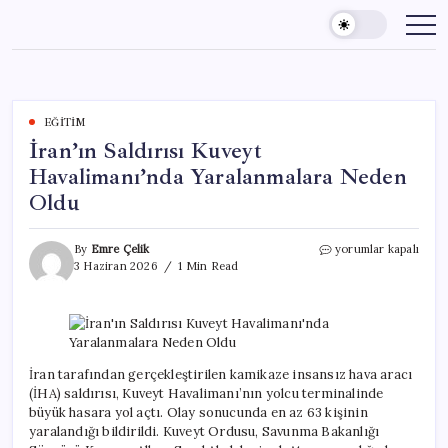
Skip
to
content
EĞITIM
İran’ın Saldırısı Kuveyt
Havalimanı’nda Yaralanmalara Neden
Oldu
İran’ın
By
Emre Çelik
yorumlar kapalı
Saldırısı
3 Haziran 2026
1 Min Read
Kuveyt
Havalimanı’nda
Yaralanmalara
Neden
Oldu
için
İran tarafından gerçekleştirilen kamikaze insansız hava aracı
(İHA) saldırısı, Kuveyt Havalimanı’nın yolcu terminalinde
büyük hasara yol açtı. Olay sonucunda en az 63 kişinin
yaralandığı bildirildi. Kuveyt Ordusu, Savunma Bakanlığı