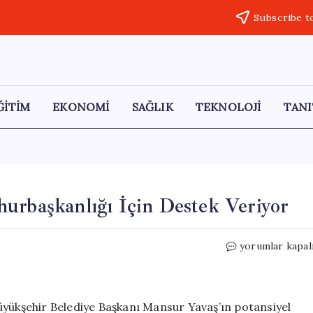
Subscribe t
ĞİTİM
EKONOMİ
SAĞLIK
TEKNOLOJİ
TANI
urbaşkanlığı İçin Destek Veriyor
İYİ
yorumlar kapal
Parti,
Mansur
Yavaş’a
Cumhurbaşkanl
üyükşehir Belediye Başkanı Mansur Yavaş’ın potansiyel