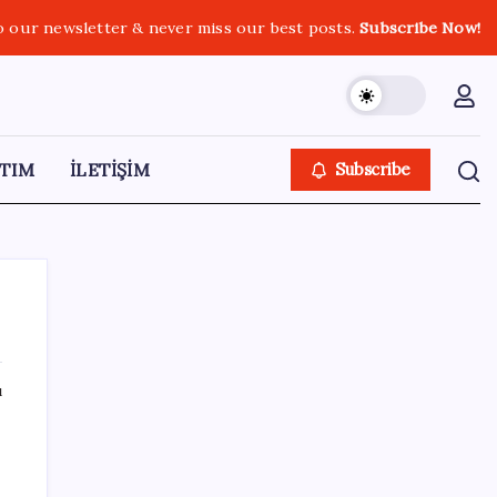
o our newsletter & never miss our best posts.
Subscribe Now!
TIM
İLETİŞİM
Subscribe
ı
SON YAZILAR
İş Bankası’nda üst yönetim değişikliği
ığı