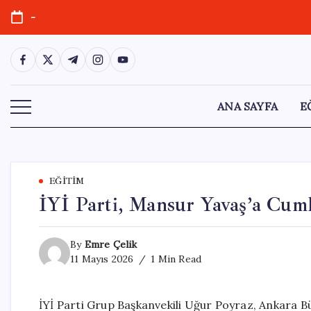
Skip
-
to
content
https://www.facebook.com/
https://twitter.com/
https://t.me/
https://www.instagram.com/
https://youtube.com/
ANA SAYFA
E
EĞITIM
İYİ Parti, Mansur Yavaş’a Cumh
By
Emre Çelik
11 Mayıs 2026
1 Min Read
İYİ Parti Grup Başkanvekili Uğur Poyraz, Ankara B