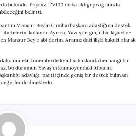
İçin
larda bulundu. Poyraz, TV100’de katıldığı programda
Destek
ileceğini belirtti.
Veriyor
için
artim Mansur Bey’in Cumhurbaşkanı adaylığına destek
ifadelerini kullandı. Ayrıca, Yavaş ile güçlü bir kişisel ve
en Mansur Bey’e abi derim. Aramızdaki ilişki hukuki olarak
kin daha önceki dönemlerde kendisi hakkında herhangi bir
az, bu durumun Yavaş’ın kamuoyundaki itibarını
kanlığı adaylığı, parti içinde geniş bir destek bulması
 değerlendirilmektedir.