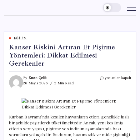
Skip
to
content
EĞITIM
Kanser Riskini Artıran Et Pişirme
Yöntemleri: Dikkat Edilmesi
Gerekenler
Kanser
By
Emre Çelik
yorumlar kapalı
Riskini
26 Mayıs 2026
2 Min Read
Artıran
Et
Pişirme
Yöntemleri:
Dikkat
Edilmesi
Kurban Bayramı’nda kesilen hayvanların etleri, genellikle hızlı
Gerekenler
bir şekilde pişirilerek tüketilmektedir. Ancak, yeni kesilmiş
için
etlerin sert yapısı, pişirme ve sindirim aşamalarında bazı
sorunlara yol açabilir. Bu durum, hazımsızlık ve mide şişkinliği