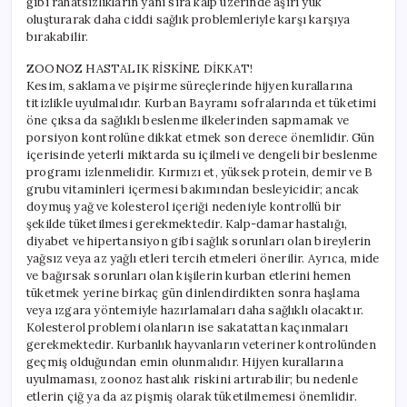
gibi rahatsızlıkların yanı sıra kalp üzerinde aşırı yük
oluşturarak daha ciddi sağlık problemleriyle karşı karşıya
bırakabilir.
ZOONOZ HASTALIK RİSKİNE DİKKAT!
Kesim, saklama ve pişirme süreçlerinde hijyen kurallarına
titizlikle uyulmalıdır. Kurban Bayramı sofralarında et tüketimi
öne çıksa da sağlıklı beslenme ilkelerinden sapmamak ve
porsiyon kontrolüne dikkat etmek son derece önemlidir. Gün
içerisinde yeterli miktarda su içilmeli ve dengeli bir beslenme
programı izlenmelidir. Kırmızı et, yüksek protein, demir ve B
grubu vitaminleri içermesi bakımından besleyicidir; ancak
doymuş yağ ve kolesterol içeriği nedeniyle kontrollü bir
şekilde tüketilmesi gerekmektedir. Kalp-damar hastalığı,
diyabet ve hipertansiyon gibi sağlık sorunları olan bireylerin
yağsız veya az yağlı etleri tercih etmeleri önerilir. Ayrıca, mide
ve bağırsak sorunları olan kişilerin kurban etlerini hemen
tüketmek yerine birkaç gün dinlendirdikten sonra haşlama
veya ızgara yöntemiyle hazırlamaları daha sağlıklı olacaktır.
Kolesterol problemi olanların ise sakatattan kaçınmaları
gerekmektedir. Kurbanlık hayvanların veteriner kontrolünden
geçmiş olduğundan emin olunmalıdır. Hijyen kurallarına
uyulmaması, zoonoz hastalık riskini artırabilir; bu nedenle
etlerin çiğ ya da az pişmiş olarak tüketilmemesi önemlidir.