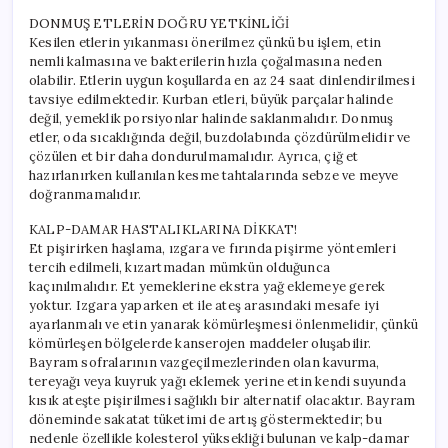
DONMUŞ ETLERİN DOĞRU YETKİNLİĞİ
Kesilen etlerin yıkanması önerilmez çünkü bu işlem, etin
nemli kalmasına ve bakterilerin hızla çoğalmasına neden
olabilir. Etlerin uygun koşullarda en az 24 saat dinlendirilmesi
tavsiye edilmektedir. Kurban etleri, büyük parçalar halinde
değil, yemeklik porsiyonlar halinde saklanmalıdır. Donmuş
etler, oda sıcaklığında değil, buzdolabında çözdürülmelidir ve
çözülen et bir daha dondurulmamalıdır. Ayrıca, çiğ et
hazırlanırken kullanılan kesme tahtalarında sebze ve meyve
doğranmamalıdır.
KALP-DAMAR HASTALIKLARINA DİKKAT!
Et pişirirken haşlama, ızgara ve fırında pişirme yöntemleri
tercih edilmeli, kızartmadan mümkün olduğunca
kaçınılmalıdır. Et yemeklerine ekstra yağ eklemeye gerek
yoktur. Izgara yaparken et ile ateş arasındaki mesafe iyi
ayarlanmalı ve etin yanarak kömürleşmesi önlenmelidir, çünkü
kömürleşen bölgelerde kanserojen maddeler oluşabilir.
Bayram sofralarının vazgeçilmezlerinden olan kavurma,
tereyağı veya kuyruk yağı eklemek yerine etin kendi suyunda
kısık ateşte pişirilmesi sağlıklı bir alternatif olacaktır. Bayram
döneminde sakatat tüketimi de artış göstermektedir; bu
nedenle özellikle kolesterol yüksekliği bulunan ve kalp-damar