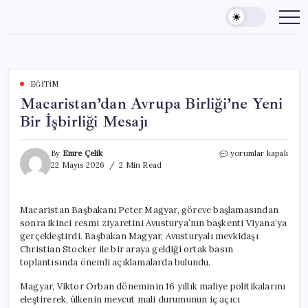
Skip
to
content
EĞITIM
Macaristan’dan Avrupa Birliği’ne Yeni
Bir İşbirliği Mesajı
Macaristan’dan
By
Emre Çelik
yorumlar kapalı
Avrupa
22 Mayıs 2026
2 Min Read
Birliği’ne
Yeni
Bir
Macaristan Başbakanı Peter Magyar, göreve başlamasından
İşbirliği
sonra ikinci resmi ziyaretini Avusturya’nın başkenti Viyana’ya
Mesajı
için
gerçekleştirdi. Başbakan Magyar, Avusturyalı mevkidaşı
Christian Stocker ile bir araya geldiği ortak basın
toplantısında önemli açıklamalarda bulundu.
Magyar, Viktor Orban döneminin 16 yıllık maliye politikalarını
eleştirerek, ülkenin mevcut mali durumunun iç açıcı