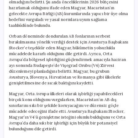
olmadığını belirtti. Şu anda önceliklerinin 2026 bütçesini
hazırlamak olduğunu ifade eden Magyar, Macaristan’ın
gelecekte Avrupa Birliği (AB) kurumlarında yapıcı bir üye olma
hedefini vurguladı ve yasal normlara uyum sağlama
taahhüdünde bulundu.
Orban döneminde dondurulan AB fonlarının serbest
bırakılmasına yönelik verdiği destek için Avusturya Başbakanı
Stocker’e teşekkür eden Magyar, hükümetin yolsuzlukla
mücadelede kararlı olduğunu dile getirdi. Ayrıca, Orta
Avrupa’da bölgesel işbirliğini güçlendirmek amacıyla haziran
ayı sonunda Budapeşte’de Vişegrad Grubu (V4) Zirvesi
düzenlemeyi planladığını belirtti. Magyar, bu grubun
Avusturya, Slovenya, Hırvatistan ve Romanya gibi ülkelerle
genişletilmesine de sıcak baktığını kaydetti.
Magyar, Orta Avrupa ülkeleri olarak işbirliği yapabilecekleri
birçok konu olduğunu vurgularken, Macaristan’ın AB dış
sınırlarını sıkı bir şekilde koruyacağını ve düzensiz göçle
mücadele edeceğini ifade etti. Avusturya Başbakanı Stocker,
Magyar’ın V4’ü genişletme isteğini olumlu bulduğunu ve Orta
Avrupa’da daha sıkı bir işbirliği için büyük bir potansiyel
bulunduğunu dile getirdi.