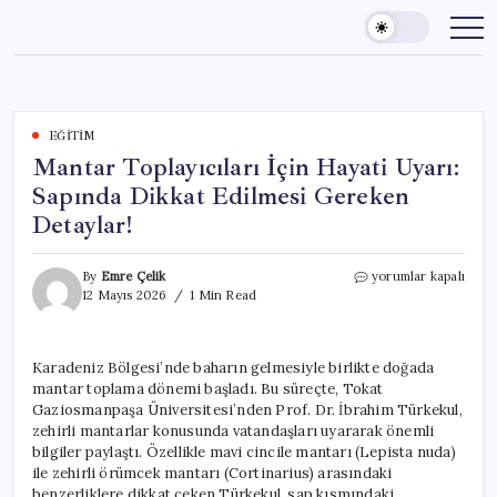
Skip
to
content
EĞITIM
Mantar Toplayıcıları İçin Hayati Uyarı:
Sapında Dikkat Edilmesi Gereken
Detaylar!
Mantar
By
Emre Çelik
yorumlar kapalı
Toplayıcıları
12 Mayıs 2026
1 Min Read
İçin
Hayati
Uyarı:
Karadeniz Bölgesi’nde baharın gelmesiyle birlikte doğada
Sapında
mantar toplama dönemi başladı. Bu süreçte, Tokat
Dikkat
Edilmesi
Gaziosmanpaşa Üniversitesi’nden Prof. Dr. İbrahim Türkekul,
Gereken
zehirli mantarlar konusunda vatandaşları uyararak önemli
Detaylar!
bilgiler paylaştı. Özellikle mavi cincile mantarı (Lepista nuda)
için
ile zehirli örümcek mantarı (Cortinarius) arasındaki
benzerliklere dikkat çeken Türkekul, sap kısmındaki