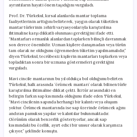
ayrıntıların hayati önem taşıdığını vurguladı.
Prof. Dr. Türkekul, kırsal alanlarda mantar toplama
faaliyetlerinin arttığını belirterek, yaygın olarak tüketilen
mantar türlerinin zehirli varyasyonlarıyla karıştırılma
ihtimaline karşı dikkatli olunması gerektiğini ifade etti.
“Mantarları ormanlık alanlardan toplarken bilinçli davranmak
son derece önemlidir. Uzman kişilere danışmadan veya türün
tam olarak ne olduğunu öğrenmeden tüketim yapılmamalıdır,”
diyen Türkekul, tecrübesiz kişilerin mantarları toplarken veya
topladıktan sonra bir uzmana göstermeleri gerektiğini
vurguladı.
Mavi cincile mantarının bu yıl oldukça bol olduğunu belirten
Türkekul, halk arasında ‘örümcek mantarı’ olarak bilinen türle
karıştırılma ihtimaline dikkat çekti. İki tür arasındaki en
belirgin farkın sap kısmında olduğunu ifade eden Türkekul,
“Mavi cincilenin sapında herhangi bir kalıntı veya oluşum
yoktur. Örümcek mantarında ise sap üzerinde örümcek ağını
andıran pamuksu yapılar ve kalıntılar bulunmaktadır.
Görünüm olarak benzerlik gösteriyorlar, ancak sap
kısmındaki bu özellik, ayırt edici bir unsur olarak karşımıza
çıkıyor,” şeklinde konuştu.