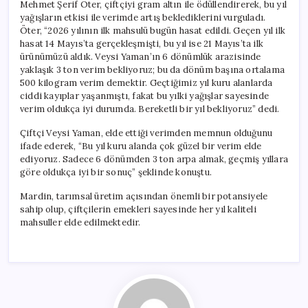
Mehmet Şerif Öter, çiftçiyi gram altın ile ödüllendirerek, bu yıl
yağışların etkisi ile verimde artış beklediklerini vurguladı.
Öter, “2026 yılının ilk mahsulü bugün hasat edildi. Geçen yıl ilk
hasat 14 Mayıs’ta gerçekleşmişti, bu yıl ise 21 Mayıs’ta ilk
ürünümüzü aldık. Veysi Yaman’ın 6 dönümlük arazisinde
yaklaşık 3 ton verim bekliyoruz; bu da dönüm başına ortalama
500 kilogram verim demektir. Geçtiğimiz yıl kuru alanlarda
ciddi kayıplar yaşanmıştı, fakat bu yılki yağışlar sayesinde
verim oldukça iyi durumda. Bereketli bir yıl bekliyoruz” dedi.
Çiftçi Veysi Yaman, elde ettiği verimden memnun olduğunu
ifade ederek, “Bu yıl kuru alanda çok güzel bir verim elde
ediyoruz. Sadece 6 dönümden 3 ton arpa almak, geçmiş yıllara
göre oldukça iyi bir sonuç” şeklinde konuştu.
Mardin, tarımsal üretim açısından önemli bir potansiyele
sahip olup, çiftçilerin emekleri sayesinde her yıl kaliteli
mahsuller elde edilmektedir.