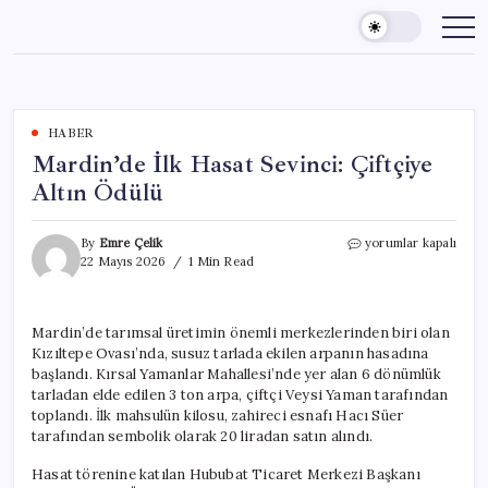
Skip
to
content
HABER
Mardin’de İlk Hasat Sevinci: Çiftçiye
Altın Ödülü
Mardin’de
By
Emre Çelik
yorumlar kapalı
İlk
22 Mayıs 2026
1 Min Read
Hasat
Sevinci:
Çiftçiye
Mardin’de tarımsal üretimin önemli merkezlerinden biri olan
Altın
Kızıltepe Ovası’nda, susuz tarlada ekilen arpanın hasadına
Ödülü
için
başlandı. Kırsal Yamanlar Mahallesi’nde yer alan 6 dönümlük
tarladan elde edilen 3 ton arpa, çiftçi Veysi Yaman tarafından
toplandı. İlk mahsulün kilosu, zahireci esnafı Hacı Süer
tarafından sembolik olarak 20 liradan satın alındı.
Hasat törenine katılan Hububat Ticaret Merkezi Başkanı