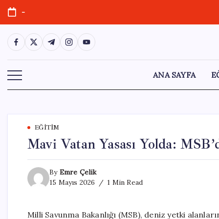
Skip
-
to
content
https://www.facebook.com/
https://twitter.com/
https://t.me/
https://www.instagram.com/
https://youtube.com/
ANA SAYFA
E
EĞITIM
Mavi Vatan Yasası Yolda: MSB’
By
Emre Çelik
15 Mayıs 2026
1 Min Read
Milli Savunma Bakanlığı (MSB), deniz yetki alanları