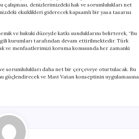
Önemli
u çalışması, denizlerimizdeki hak ve sorumlulukları net
Açıklamalar
mizdeki eksiklikleri giderecek kapsamlı bir yasa tasarısı
için
demik ve hukuki düzeyde katkı sunduklarını belirterek, “Bu
lgili kurumları tarafından devam ettirilmektedir. Türk
i hak ve menfaatlerimizi koruma konusunda her zamanki
i ve sorumlulukları daha net bir çerçeveye oturtulacak. Bu
nu güçlendirecek ve Mavi Vatan konseptinin uygulamasına