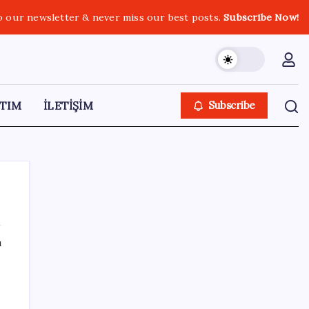
o our newsletter & never miss our best posts.
Subscribe Now!
TIM
İLETİŞİM
Subscribe
ı
SON YAZILAR
Altında yükseliş kapıda mı? Uzman isimden
ezber bozan tahmin!