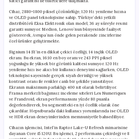
satıcı garantisi ile tüketicilere ulaşmakta.
için
Cihaz, 2880×1800 piksel çözünürlüğe, 120 Hz yenileme hızına
ve OLED panel teknolojisine sahip. Türkiye’deki yetkili
distribütörü Eksa Elektronik olan model, 36 ay süreyle resmi
garanti sunuyor. Medion, Lenovo’nun bünyesinde faaliyet
göstererek, Avrupa’nın önde gelen perakende zincirlerine
özel ürünler geliştirmekte.
Signium 14 S1’in en dikkat çekici özelliği, 14 inçlik OLED
ekranı. Bu ekran, 16:10 en boy oranı ve 243 PPI piksel
yoğunluğu ile yüksek bir görüntü kalitesi sunuyor. 120 Hz
yenileme hızı ise akıcı bir kullanıcı deneyimi sağlarken, OLED
teknolojisi sayesinde gerçek siyah derinliği ve yüksek
kontrast oranı ile renkler canlı bir şekilde yansıtılıyor.
Ekranın maksimum parlaklığı 400 nit olarak belirtiliyor.
Fransa merkezli bağımsız inceleme siteleri Les Numeriques
ve Frandroid, ekran performansını yüzde 80 puanla
değerlendirerek, bu segmentteki en iyi özellik olarak öne
çıkardılar. Hepsiburada’daki kullanıcı yorumlarında ise OLED
ve HDR ekran deneyimlerinden memnuniyetle bahsediliyor.
Cihazın işlemcisi, Intel’in Raptor Lake-U Refresh mimarisine
dayanan Core i5 120U. Bu işlemci, 2 performans çekirdeği ve 8