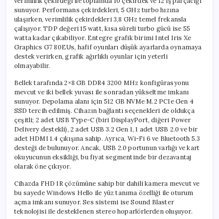
verimlilik çekirdeği ile toplamda 10 çekirdek ve 12 iş parçacığı
sunuyor. Performans çekirdekleri, 5 GHz turbo hızına
ulaşırken, verimlilik çekirdekleri 3,8 GHz temel frekansla
çalışıyor. TDP değeri 15 watt, kısa süreli turbo gücü ise 55
watta kadar çıkabiliyor. Entegre grafik birimi Intel Iris Xe
Graphics G7 80EUs, hafif oyunları düşük ayarlarda oynamaya
destek verirken, grafik ağırlıklı oyunlar için yeterli
olmayabilir.
Bellek tarafında 2×8 GB DDR4 3200 MHz konfigürasyonu
mevcut ve iki bellek yuvası ile sonradan yükseltme imkanı
sunuyor. Depolama alanı için 512 GB NVMe M.2 PCIe Gen 4
SSD tercih edilmiş. Cihazın bağlantı seçenekleri de oldukça
çeşitli; 2 adet USB Type-C (biri DisplayPort, diğeri Power
Delivery destekli), 2 adet USB 3.2 Gen 1, 1 adet USB 2.0 ve bir
adet HDMI 1.4 çıkışına sahip. Ayrıca, Wi-Fi 6 ve Bluetooth 5.3
desteği de bulunuyor. Ancak, USB 2.0 portunun varlığı ve kart
okuyucunun eksikliği, bu fiyat segmentinde bir dezavantaj
olarak öne çıkıyor.
Cihazda FHD IR çözümüne sahip bir dahili kamera mevcut ve
bu sayede Windows Hello ile yüz tanıma özelliği ile oturum
açma imkanı sunuyor. Ses sistemi ise Sound Blaster
teknolojisi ile desteklenen stereo hoparlörlerden oluşuyor.