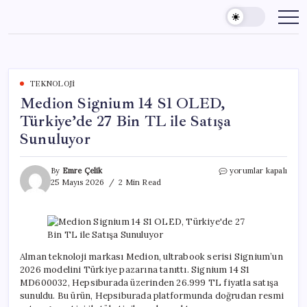
Skip
to
content
TEKNOLOJI
Medion Signium 14 S1 OLED,
Türkiye’de 27 Bin TL ile Satışa
Sunuluyor
Medion
By
Emre Çelik
yorumlar kapalı
Signium
25 Mayıs 2026
2 Min Read
14
S1
OLED,
Türkiye’de
27
Bin
Alman teknoloji markası Medion, ultrabook serisi Signium’un
TL
2026 modelini Türkiye pazarına tanıttı. Signium 14 S1
ile
MD600032, Hepsiburada üzerinden 26.999 TL fiyatla satışa
Satışa
sunuldu. Bu ürün, Hepsiburada platformunda doğrudan resmi
Sunuluyor