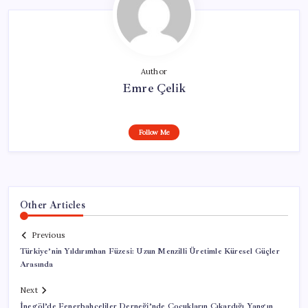
Author
Emre Çelik
Follow Me
Other Articles
Previous
Türkiye’nin Yıldırımhan Füzesi: Uzun Menzilli Üretimle Küresel Güçler
Arasında
Next
İnegöl’de Fenerbahçeliler Derneği’nde Çocukların Çıkardığı Yangın