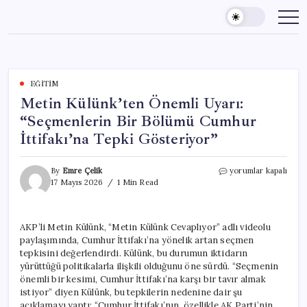
Skip
to
content
EĞITIM
Metin Külünk’ten Önemli Uyarı:
“Seçmenlerin Bir Bölümü Cumhur
İttifakı’na Tepki Gösteriyor”
Metin
By
Emre Çelik
yorumlar kapalı
Külünk’ten
17 Mayıs 2026
1 Min Read
Önemli
Uyarı:
“Seçmenlerin
AKP’li Metin Külünk, “Metin Külünk Cevaplıyor” adlı videolu
Bir
paylaşımında, Cumhur İttifakı’na yönelik artan seçmen
Bölümü
Cumhur
tepkisini değerlendirdi. Külünk, bu durumun iktidarın
İttifakı’na
yürüttüğü politikalarla ilişkili olduğunu öne sürdü. “Seçmenin
Tepki
önemli bir kesimi, Cumhur İttifakı’na karşı bir tavır almak
Gösteriyor”
istiyor” diyen Külünk, bu tepkilerin nedenine dair şu
için
açıklamayı yaptı: “Cumhur İttifakı’nın, özellikle AK Parti’nin