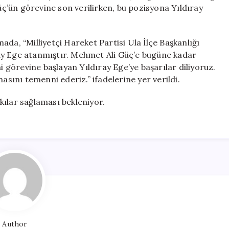
Alındı,
’ün görevine son verilirken, bu pozisyona Yıldıray
Yeni
Atama
Yapıldı
da, “Milliyetçi Hareket Partisi Ula İlçe Başkanlığı
için
ay Ege atanmıştır. Mehmet Ali Güç’e bugüne kadar
i görevine başlayan Yıldıray Ege’ye başarılar diliyoruz.
asını temenni ederiz.” ifadelerine yer verildi.
tkılar sağlaması bekleniyor.
Author