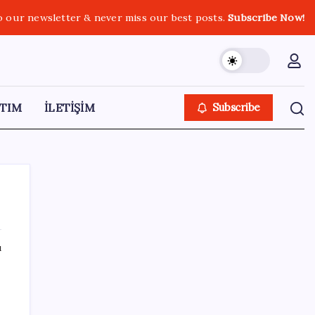
o our newsletter & never miss our best posts.
Subscribe Now!
TIM
İLETİŞİM
Subscribe
ı
SON YAZILAR
Yarım asırlık Desa’dan, radikal karar:
‘Vazgeçiyoruz’