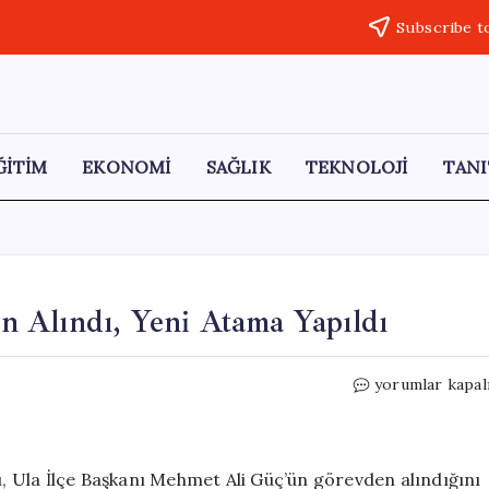
Subscribe t
ĞİTİM
EKONOMİ
SAĞLIK
TEKNOLOJİ
TANI
 Alındı, Yeni Atama Yapıldı
MHP
yorumlar kapal
Ula
İlçe
Başkanı
Görevden
ğı, Ula İlçe Başkanı Mehmet Ali Güç’ün görevden alındığını