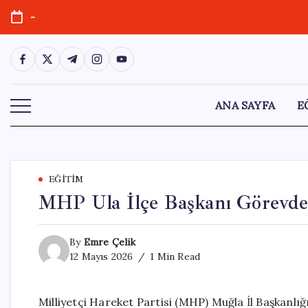
Skip
-
to
content
https://www.facebook.com/
https://twitter.com/
https://t.me/
https://www.instagram.com/
https://youtube.com/
ANA SAYFA
E
EĞITIM
MHP Ula İlçe Başkanı Görevden
By
Emre Çelik
12 Mayıs 2026
1 Min Read
Milliyetçi Hareket Partisi (MHP) Muğla İl Başkanlı