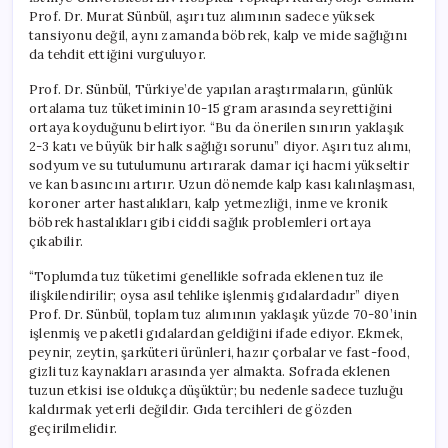
Prof. Dr. Murat Sünbül, aşırı tuz alımının sadece yüksek
tansiyonu değil, aynı zamanda böbrek, kalp ve mide sağlığını
da tehdit ettiğini vurguluyor.
Prof. Dr. Sünbül, Türkiye’de yapılan araştırmaların, günlük
ortalama tuz tüketiminin 10-15 gram arasında seyrettiğini
ortaya koyduğunu belirtiyor. “Bu da önerilen sınırın yaklaşık
2-3 katı ve büyük bir halk sağlığı sorunu” diyor. Aşırı tuz alımı,
sodyum ve su tutulumunu artırarak damar içi hacmi yükseltir
ve kan basıncını artırır. Uzun dönemde kalp kası kalınlaşması,
koroner arter hastalıkları, kalp yetmezliği, inme ve kronik
böbrek hastalıkları gibi ciddi sağlık problemleri ortaya
çıkabilir.
“Toplumda tuz tüketimi genellikle sofrada eklenen tuz ile
ilişkilendirilir; oysa asıl tehlike işlenmiş gıdalardadır” diyen
Prof. Dr. Sünbül, toplam tuz alımının yaklaşık yüzde 70-80’inin
işlenmiş ve paketli gıdalardan geldiğini ifade ediyor. Ekmek,
peynir, zeytin, şarküteri ürünleri, hazır çorbalar ve fast-food,
gizli tuz kaynakları arasında yer almakta. Sofrada eklenen
tuzun etkisi ise oldukça düşüktür; bu nedenle sadece tuzluğu
kaldırmak yeterli değildir. Gıda tercihleri de gözden
geçirilmelidir.