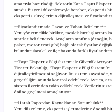
amacıyla hazırladığı “Motorlu Kara Taşıtı Eksper
sundu. Bu yeni düzenlemeyle beraber, ekspertiz hizme
ekspertiz süreçlerinin dijitalleşmesi ve fiyatlandı
**Fiyatlandırmada Tavan ve Taban Belirleme**
Yeni yönetmelikle birlikte, meslek kuruluşlarının ka
sınırlar belirlenecek. Araçların sınıfına (örneğin, 
paket, motor testi gibi) bağlı olarak fiyatlar değiş
bulundurularak il ve ilçe bazında farklı fiyatlandır
**Taşıt Ekspertiz Bilgi Sistemi ile Güvenlik Artıyor
Ticaret Bakanlığı, “Taşıt Ekspertiz Bilgi Sistemi”
dijitalleştirilmesini sağlıyor. Bu sistem sayesinde
geçerliliğini anında kontrol edebilecek. Ayrıca, ara
sistem üzerinden takip edilebilecek. Verilerin sis
önüne geçilmesi amaçlanıyor.
**Hatalı Rapordan Kaynaklanan Sorumluluk**
Yeni düzenleme, ekspertiz işletmelerine önemli bi