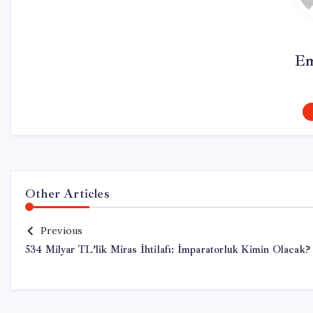
Em
Other Articles
Previous
534 Milyar TL’lik Miras İhtilafı: İmparatorluk Kimin Olacak?