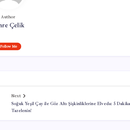
Author
re Çelik
Follow Me
Next
Soğuk Yeşil Çay ile Göz Altı Şişkinliklerine Elveda: 5 Dakik
Tazelenin!