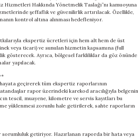
Geliyor
tiz Hizmetleri Hakkında Yönetmelik Taslağı”nı kamuoyuna
için
tlerinde şeffaflık ve güvenilirlik artırılacak. Özellikle,
rmanın kontrol altına alınması hedefleniyor.
tkılarıyla ekspertiz ücretleri için hem alt hem de üst
binek veya ticari) ve sunulan hizmetin kapsamına (full
iklik gösterecek. Ayrıca, bölgesel farkliliklar da göz önünde
malar yapılacak.
**
ni hayata geçirerek tüm ekspertiz raporlarının
, vatandaşlar rapor üzerindeki karekod aracılığıyla belgeni
cın tescil, muayene, kilometre ve servis kayıtları bu
teme yüklenmesi zorunlu hale getirilerek, sahte raporların
r sorumluluk getiriyor. Hazırlanan raporda bir hata veya