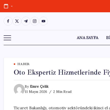
Skip
-
to
content
https://www.facebook.com/
https://twitter.com/
https://t.me/
https://www.instagram.com/
https://youtube.com/
ANA SAYFA
E
HABER
Oto Ekspertiz Hizmetlerinde Fi
By
Emre Çelik
11 Mayıs 2026
2 Min Read
Ticaret Bakanlığı, otomotiv sektöründeki ikinci e