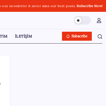
o our newsletter & never miss our best posts.
Subscribe Now!
TIM
İLETİŞİM
Subscribe
ı
SON YAZILAR
Çin, 2 hiperspektral görüntüleme uydusunu
denizden uzaya fırlattı