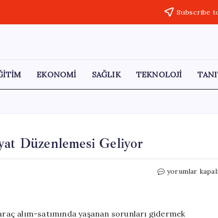
Subscribe t
ĞİTİM
EKONOMİ
SAĞLIK
TEKNOLOJİ
TANI
yat Düzenlemesi Geliyor
Oto
yorumlar kapal
Ekspertiz
Hizmetlerinde
Fiyat
Düzenlemesi
l araç alım-satımında yaşanan sorunları gidermek