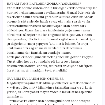
HATALI TAHSİLATLARDA ZORLUK YAŞANABİLİR
Otomatik ödeme sistemlerinin bir diğer kritik dezavantajı ise
kontrol mekanizmasının zayıflamasıdır. Manuel ödemelerde
tüketiciler, fatura tutarını görebilir ve itiraz edebilir. Ancak
otomatik sistemlerde, hatalı sayaç okumaları ya da yanlış
ücretlendirmeler ancak tahsilat yapıldıktan sonra fark
edilebiliyor. Uzmanlar, para iadelerinin çoğu zaman uzun
bürokratik süreçlere takılabildiğine dikkat çekiyor. Finans
danışmanları, tüketicilerin finansal sağlıklarını korumak için
şu değerlendirmeyi yapıyor: “Otomatik ödeme, faturayı
unutmamanızı sağlar ancak cüzdanınızı denetimsiz
bırakmamalıdır. Bankaların sunduğu hizmet
sözleşmelerindeki güncellemeler genellikle gözden kaçıyor.
Tüketiciler, her ay sonunda kredi kartı veya hesap
dökümlerini kontrol ederek, fatura tutarı dışında bir ‘işlem
ücreti’ alınıp alınmadığını teyit etmelidir.”
GÜVENLİ KULLANIM İÇİN ÖNERİLER
Mağduriyet yaşamamak adına şu önlemleri almak önemlidir:
– **Hesap Seçimi:** Mümkünse talimatlarınızı kredi kartı
yerine, ek ücret yansıtmayan vadesiz mevduat hesaplarına
tanımlayın.
– **Bakiye Takibi:** Son ödeme gününden önce hesapta