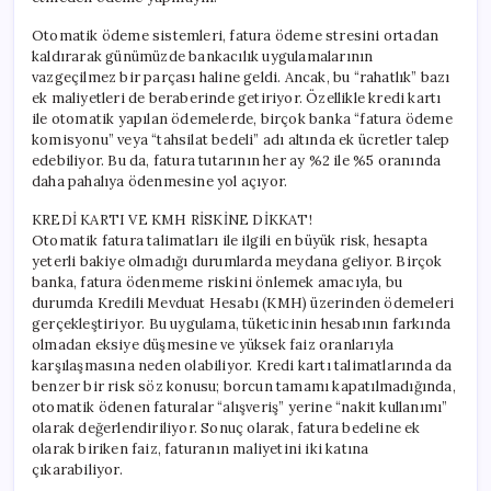
Otomatik ödeme sistemleri, fatura ödeme stresini ortadan
kaldırarak günümüzde bankacılık uygulamalarının
vazgeçilmez bir parçası haline geldi. Ancak, bu “rahatlık” bazı
ek maliyetleri de beraberinde getiriyor. Özellikle kredi kartı
ile otomatik yapılan ödemelerde, birçok banka “fatura ödeme
komisyonu” veya “tahsilat bedeli” adı altında ek ücretler talep
edebiliyor. Bu da, fatura tutarının her ay %2 ile %5 oranında
daha pahalıya ödenmesine yol açıyor.
KREDİ KARTI VE KMH RİSKİNE DİKKAT!
Otomatik fatura talimatları ile ilgili en büyük risk, hesapta
yeterli bakiye olmadığı durumlarda meydana geliyor. Birçok
banka, fatura ödenmeme riskini önlemek amacıyla, bu
durumda Kredili Mevduat Hesabı (KMH) üzerinden ödemeleri
gerçekleştiriyor. Bu uygulama, tüketicinin hesabının farkında
olmadan eksiye düşmesine ve yüksek faiz oranlarıyla
karşılaşmasına neden olabiliyor. Kredi kartı talimatlarında da
benzer bir risk söz konusu; borcun tamamı kapatılmadığında,
otomatik ödenen faturalar “alışveriş” yerine “nakit kullanımı”
olarak değerlendiriliyor. Sonuç olarak, fatura bedeline ek
olarak biriken faiz, faturanın maliyetini iki katına
çıkarabiliyor.