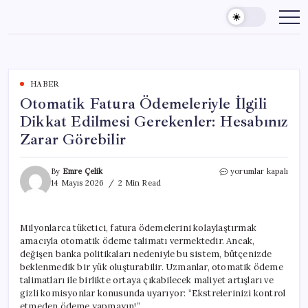
Skip
to
content
HABER
Otomatik Fatura Ödemeleriyle İlgili
Dikkat Edilmesi Gerekenler: Hesabınız
Zarar Görebilir
Otomatik
By
Emre Çelik
yorumlar kapalı
Fatura
14 Mayıs 2026
2 Min Read
Ödemeleriyle
İlgili
Dikkat
Milyonlarca tüketici, fatura ödemelerini kolaylaştırmak
Edilmesi
amacıyla otomatik ödeme talimatı vermektedir. Ancak,
Gerekenler:
Hesabınız
değişen banka politikaları nedeniyle bu sistem, bütçenizde
Zarar
beklenmedik bir yük oluşturabilir. Uzmanlar, otomatik ödeme
Görebilir
talimatları ile birlikte ortaya çıkabilecek maliyet artışları ve
için
gizli komisyonlar konusunda uyarıyor: “Ekstrelerinizi kontrol
etmeden ödeme yapmayın!”