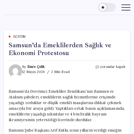
Skip
to
content
EĞITIM
Samsun’da Emeklilerden Sağlık ve
Ekonomi Protestosu
Samsun’da
By
Emre Çelik
yorumlar kapalı
Emeklilerden
12 Mayıs 2026
2 Min Read
Sağlık
ve
Ekonomi
Samsun’da Devrimci Emekliler Sendikası’nın Samsun ve
Protestosu
Atakum şubeleri, emeklilerin sağlık hizmetlerine erişimde
için
yaşadığı zorluklar ve düşük emekli maaşlarına dikkat çekmek
amacıyla bir araya geldi. Yaptıkları ortak basın açıklamasında,
emeklilerin yaşadığı sıkıntılar ve 4 bin liralık bayram
ikramiyesinin yetersizliği üzerinde durdular.
Samsun Şube Başkanı Arif Kutlu, uzun yılların verdiği emeğin