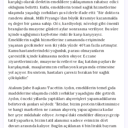
karşılığı olarak devletin emeklilere yaklaşımının rahatsız edici
olduğunu belirtti. Kutlu, emeklilerin temel sağlık hizmetlerine
ulaşımda yaşadığı zorlukları şu sözlerle ifade etti: “Bir doktora
randevu almak, Milli Piyango’dan büyük ikramiye kazanmakla
eş değer bir şansa sahip. Göz, kardiyoloji, nöroloji gibi önemli
branşlarda muayene günleri aylar sonrasına veriliyor. Bu süre
içinde sağlığımızı kaybetme riski ile karşı karşıyayız.
Emeklilerin sağlık hizmetlerine zamanında erişiminde
yaşanan gecikmeler son iki yılda yüzde 40’tan fazla artmıştır.
Kamu hastanelerindeki yoğunluk, parası olmayanların
çaresizlik içinde kalmasına neden oluyor. Eczane
ziyaretlerimizde, muayene ücretleri ve ilaç katılım payları ile
karşılaşmak, maaşlarımızın enflasyon karşısında erimesine
yol açıyor. Bu sistem, hastaları çaresiz bırakan bir sağlık
çöküşüdür.”
Atakum Şube Başkanı Tacettin Aydın, emeklilerin temel gıda
maddelerine ulaşımda ciddi zorluklar yaşadığını dile getirdi.
Aydın, önceki yıllarda yaptıkları alışverişleri yapamadıklarını
belirterek şunları söyledi: “İktidar, bizim protein tüketimimize
ve hangi marketten ne zaman alışveriş yapacağımıza kadar
her şeye müdahale ediyor. Avrupa’daki emekliler dünyayı gezip
tatil yaparken, bizim tatil alanımız sadece evimizin dört
duvarı arasında kalıyor. Bugün açıklanan 4 bin liralık bayram