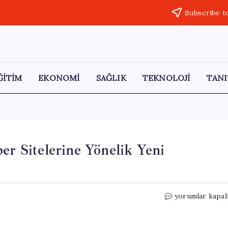
Subscribe t
ĞİTİM
EKONOMİ
SAĞLIK
TEKNOLOJİ
TANI
er Sitelerine Yönelik Yeni
Torba
yorumlar kapal
Yasada
Değişiklikler:
Haber