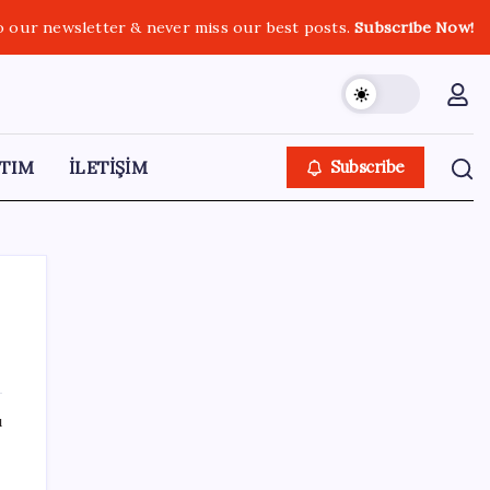
o our newsletter & never miss our best posts.
Subscribe Now!
TIM
İLETİŞİM
Subscribe
SON YAZILAR
ı
Yarım asırlık Desa’dan, radikal karar:
‘Vazgeçiyoruz’