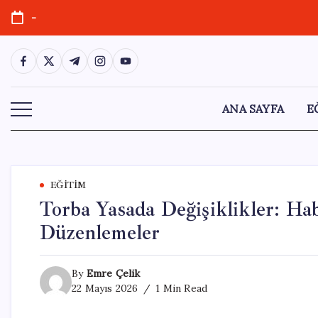
Skip
-
to
content
https://www.facebook.com/
https://twitter.com/
https://t.me/
https://www.instagram.com/
https://youtube.com/
ANA SAYFA
E
EĞITIM
Torba Yasada Değişiklikler: Hab
Düzenlemeler
By
Emre Çelik
22 Mayıs 2026
1 Min Read