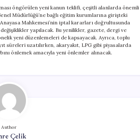
Sitelerine
sı öngörülen yeni kanun teklifi, çeşitli alanlarda önemli
Yönelik
 Genel Müdürlüğü’ne bağlı eğitim kurumlarına girişteki
Yeni
a, Anayasa Mahkemesi’nin iptal kararları doğrultusunda
Düzenlemeler
değişiklikler yapılacak. Bu yenilikler, gazete, dergi ve
için
 yönelik yeni düzenlemeleri de kapsayacak. Ayrıca, toplu
yıt süreleri uzatılırken, akaryakıt, LPG gibi piyasalarda
aybını önlemek amacıyla yeni önlemler alınacak.
Author
re Çelik