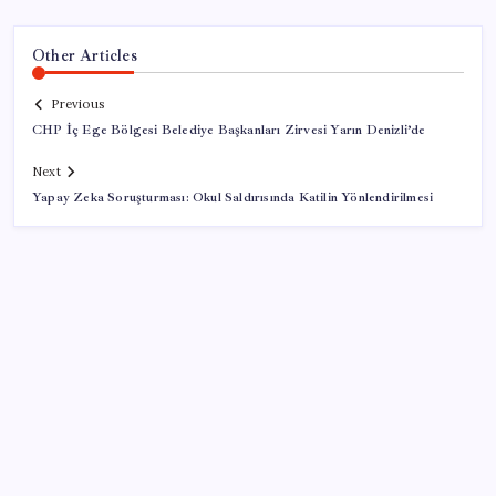
Other Articles
Previous
CHP İç Ege Bölgesi Belediye Başkanları Zirvesi Yarın Denizli’de
Next
Yapay Zeka Soruşturması: Okul Saldırısında Katilin Yönlendirilmesi
SON YAZILAR
İş Bankası’nda üst yönetim değişikliği