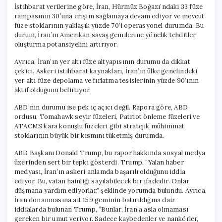
için
İstihbarat verilerine göre, İran, Hürmüz Boğazı’ndaki 33 füze
rampasının 30’una erişim sağlamaya devam ediyor ve mevcut
füze stoklarının yaklaşık yüzde 70’i operasyonel durumda. Bu
durum, İran’ın Amerikan savaş gemilerine yönelik tehditler
oluşturma potansiyelini artırıyor.
Ayrıca, İran’ın yer altı füze altyapısının durumu da dikkat
çekici. Askeri istihbarat kaynakları, İran’ın ülke genelindeki
yer altı füze depolama ve fırlatma tesislerinin yüzde 90’ının
aktif olduğunu belirtiyor.
ABD’nin durumu ise pek iç açıcı değil. Rapora göre, ABD
ordusu, Tomahawk seyir füzeleri, Patriot önleme füzeleri ve
ATACMS kara konuşlu füzeleri gibi stratejik mühimmat
stoklarının büyük bir kısmını tüketmiş durumda.
ABD Başkanı Donald Trump, bu rapor hakkında sosyal medya
üzerinden sert bir tepki gösterdi. Trump, “Yalan haber
medyası, İran’ın askeri anlamda başarılı olduğunu iddia
ediyor. Bu, vatan hainliği sayılabilecek bir ifadedir. Onlar
düşmana yardım ediyorlar,” şeklinde yorumda bulundu. Ayrıca,
İran donanmasına ait 159 geminin batırıldığına dair
iddialarda bulunan Trump, “Bunlar, İran’a asla olmaması
gereken bir umut veriyor. Sadece kaybedenler ve nankörler,