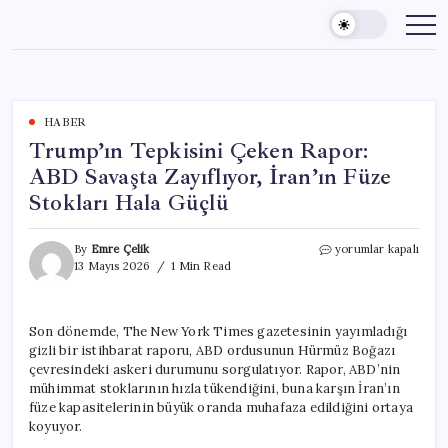
Skip
to
content
HABER
Trump’ın Tepkisini Çeken Rapor:
ABD Savaşta Zayıflıyor, İran’ın Füze
Stokları Hala Güçlü
Trump’ın
By
Emre Çelik
yorumlar kapalı
Tepkisini
13 Mayıs 2026
1 Min Read
Çeken
Rapor:
ABD
Son dönemde, The New York Times gazetesinin yayımladığı
Savaşta
gizli bir istihbarat raporu, ABD ordusunun Hürmüz Boğazı
Zayıflıyor,
İran’ın
çevresindeki askeri durumunu sorgulatıyor. Rapor, ABD’nin
Füze
mühimmat stoklarının hızla tükendiğini, buna karşın İran’ın
Stokları
füze kapasitelerinin büyük oranda muhafaza edildiğini ortaya
Hala
koyuyor.
Güçlü