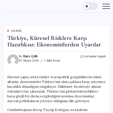
Skip
to
content
HABER
Türkiye, Küresel Risklere Karşı
Hazırlıksız: Ekonomistlerden Uyarılar
Türkiye,
By
Emre Çelik
yorumlar kapalı
Küresel
20 Mayıs 2026
2 Min Read
Risklere
Karşı
Hazırlıksız:
Küresel çapta artan riskler ve jeopolitik gerginliklerin etkisi
Ekonomistlerden
altında, ekonomistler Türkiye’nin olası şoklara karşı yeterince
Uyarılar
için
hazırlıklı olmadığını vurguluyor. Hükümet, bu süreçte alınan
önlemleri öne çıkararak, Türkiye’nin global belirsizliklere
karşı güçlü bir duruş sergilediğini savunsa da uzmanlar,
mevcut politikaların yetersiz olduğunu dile getiriyor.
Cumhurbaşkanı Recep Tayyip Erdoğan, son kabine