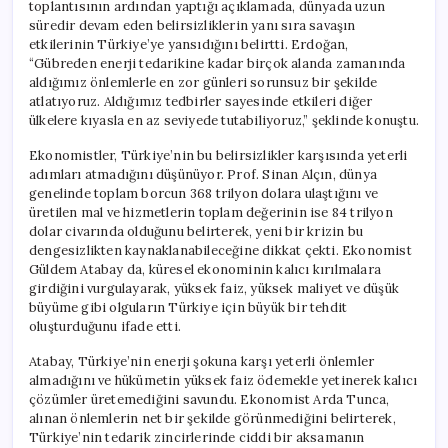
toplantısının ardından yaptığı açıklamada, dünyada uzun
süredir devam eden belirsizliklerin yanı sıra savaşın
etkilerinin Türkiye’ye yansıdığını belirtti. Erdoğan,
“Gübreden enerji tedarikine kadar birçok alanda zamanında
aldığımız önlemlerle en zor günleri sorunsuz bir şekilde
atlatıyoruz. Aldığımız tedbirler sayesinde etkileri diğer
ülkelere kıyasla en az seviyede tutabiliyoruz,” şeklinde konuştu.
Ekonomistler, Türkiye’nin bu belirsizlikler karşısında yeterli
adımları atmadığını düşünüyor. Prof. Sinan Alçın, dünya
genelinde toplam borcun 368 trilyon dolara ulaştığını ve
üretilen mal ve hizmetlerin toplam değerinin ise 84 trilyon
dolar civarında olduğunu belirterek, yeni bir krizin bu
dengesizlikten kaynaklanabileceğine dikkat çekti. Ekonomist
Güldem Atabay da, küresel ekonominin kalıcı kırılmalara
girdiğini vurgulayarak, yüksek faiz, yüksek maliyet ve düşük
büyüme gibi olguların Türkiye için büyük bir tehdit
oluşturduğunu ifade etti.
Atabay, Türkiye’nin enerji şokuna karşı yeterli önlemler
almadığını ve hükümetin yüksek faiz ödemekle yetinerek kalıcı
çözümler üretemediğini savundu. Ekonomist Arda Tunca,
alınan önlemlerin net bir şekilde görünmediğini belirterek,
Türkiye’nin tedarik zincirlerinde ciddi bir aksamanın