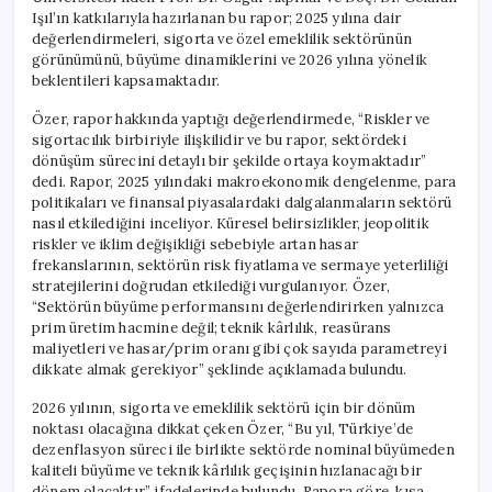
Işıl’ın katkılarıyla hazırlanan bu rapor; 2025 yılına dair
değerlendirmeleri, sigorta ve özel emeklilik sektörünün
görünümünü, büyüme dinamiklerini ve 2026 yılına yönelik
beklentileri kapsamaktadır.
Özer, rapor hakkında yaptığı değerlendirmede, “Riskler ve
sigortacılık birbiriyle ilişkilidir ve bu rapor, sektördeki
dönüşüm sürecini detaylı bir şekilde ortaya koymaktadır”
dedi. Rapor, 2025 yılındaki makroekonomik dengelenme, para
politikaları ve finansal piyasalardaki dalgalanmaların sektörü
nasıl etkilediğini inceliyor. Küresel belirsizlikler, jeopolitik
riskler ve iklim değişikliği sebebiyle artan hasar
frekanslarının, sektörün risk fiyatlama ve sermaye yeterliliği
stratejilerini doğrudan etkilediği vurgulanıyor. Özer,
“Sektörün büyüme performansını değerlendirirken yalnızca
prim üretim hacmine değil; teknik kârlılık, reasürans
maliyetleri ve hasar/prim oranı gibi çok sayıda parametreyi
dikkate almak gerekiyor” şeklinde açıklamada bulundu.
2026 yılının, sigorta ve emeklilik sektörü için bir dönüm
noktası olacağına dikkat çeken Özer, “Bu yıl, Türkiye’de
dezenflasyon süreci ile birlikte sektörde nominal büyümeden
kaliteli büyüme ve teknik kârlılık geçişinin hızlanacağı bir
dönem olacaktır” ifadelerinde bulundu. Rapora göre, kısa