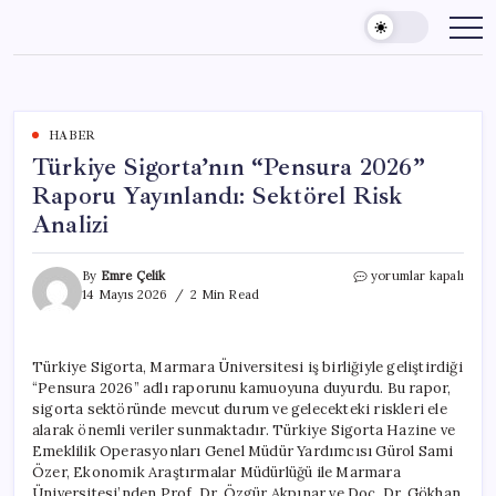
Skip
to
content
HABER
Türkiye Sigorta’nın “Pensura 2026”
Raporu Yayınlandı: Sektörel Risk
Analizi
Türkiye
By
Emre Çelik
yorumlar kapalı
Sigorta’nın
14 Mayıs 2026
2 Min Read
“Pensura
2026”
Raporu
Türkiye Sigorta, Marmara Üniversitesi iş birliğiyle geliştirdiği
Yayınlandı:
“Pensura 2026” adlı raporunu kamuoyuna duyurdu. Bu rapor,
Sektörel
Risk
sigorta sektöründe mevcut durum ve gelecekteki riskleri ele
Analizi
alarak önemli veriler sunmaktadır. Türkiye Sigorta Hazine ve
için
Emeklilik Operasyonları Genel Müdür Yardımcısı Gürol Sami
Özer, Ekonomik Araştırmalar Müdürlüğü ile Marmara
Üniversitesi’nden Prof. Dr. Özgür Akpınar ve Doç. Dr. Gökhan