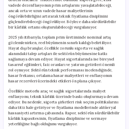
vadede dezenflasyonun prim artışlarını yavaşlatabileceği,
ancak orta ve uzun vadede hasar maliyetlerinin
öngörülebilirliğini artırarak teknik fiyatlama disiplinini
güçlendirebileceği öngörülüyor. Böylece daha sürdürülebilir
bir kârlılık ortamı oluşturulabileceği vurgulanıyor.
2025 yılı itibarıyla, toplam prim üretiminde nominal artış
gözlemlenirken, reel büyümenin sınırlı kaldığı belirtiliyor.
Hayat dışı branşlar, özellikle zorunlu sigorta ve sağlık
alanındaki talep artışları ile sektörün büyümesine katkı
sağlamaya devam ediyor. Hayat sigortalarında ise bireysel
tasarruf eğilimleri, faiz oranları ve yatırım getirileri önemli
rol oynuyor. Sektörün teknik performansı incelendiğinde,
hasar frekansı, ortalama hasar maliyetleri ve enflasyonun
hasar rezervleri üzerindeki etkileri ön plana çıkıyor.
Özellikle motorlu araç ve sağlık sigortalarında maliyet
enflasyonu, teknik kârlılık üzerinde baskı oluşturmaya devam
ediyor. Bu nedenle, sigorta şirketleri risk seçim politikalarını
daha titiz hale getiriyor ve fiyatlama modellerinde aktüeryal
hassasiyeti artırma çabasında. Rapor, sektörün sürdürülebilir
kârlılık kapasitesinin, fiyatlama disiplinine ve sermaye
yeterliliğine bağlı olduğunu vurguluyor.