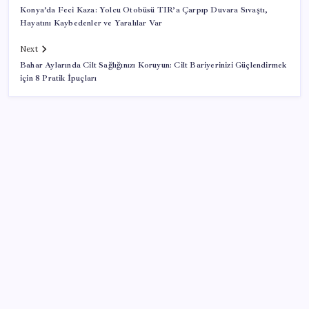
Konya’da Feci Kaza: Yolcu Otobüsü TIR’a Çarpıp Duvara Sıvaştı,
Hayatını Kaybedenler ve Yaralılar Var
Next
Bahar Aylarında Cilt Sağlığınızı Koruyun: Cilt Bariyerinizi Güçlendirmek
için 8 Pratik İpuçları
SON YAZILAR
İş Bankası’nda üst yönetim değişikliği
Android 17 bazı Galaxy modelleri için veda
güncellemesi olacak