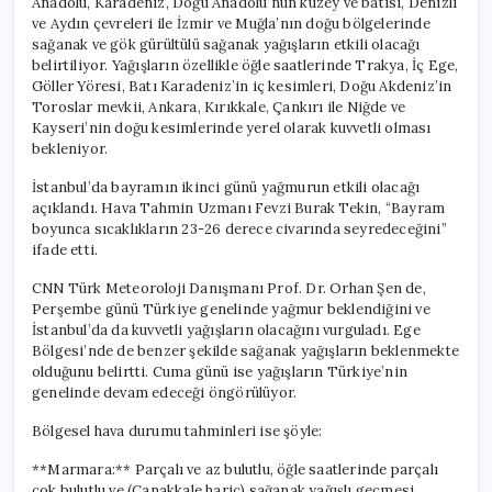
Anadolu, Karadeniz, Doğu Anadolu’nun kuzey ve batısı, Denizli
ve Aydın çevreleri ile İzmir ve Muğla’nın doğu bölgelerinde
sağanak ve gök gürültülü sağanak yağışların etkili olacağı
belirtiliyor. Yağışların özellikle öğle saatlerinde Trakya, İç Ege,
Göller Yöresi, Batı Karadeniz’in iç kesimleri, Doğu Akdeniz’in
Toroslar mevkii, Ankara, Kırıkkale, Çankırı ile Niğde ve
Kayseri’nin doğu kesimlerinde yerel olarak kuvvetli olması
bekleniyor.
İstanbul’da bayramın ikinci günü yağmurun etkili olacağı
açıklandı. Hava Tahmin Uzmanı Fevzi Burak Tekin, “Bayram
boyunca sıcaklıkların 23-26 derece civarında seyredeceğini”
ifade etti.
CNN Türk Meteoroloji Danışmanı Prof. Dr. Orhan Şen de,
Perşembe günü Türkiye genelinde yağmur beklendiğini ve
İstanbul’da da kuvvetli yağışların olacağını vurguladı. Ege
Bölgesi’nde de benzer şekilde sağanak yağışların beklenmekte
olduğunu belirtti. Cuma günü ise yağışların Türkiye’nin
genelinde devam edeceği öngörülüyor.
Bölgesel hava durumu tahminleri ise şöyle:
**Marmara:** Parçalı ve az bulutlu, öğle saatlerinde parçalı
çok bulutlu ve (Çanakkale hariç) sağanak yağışlı geçmesi