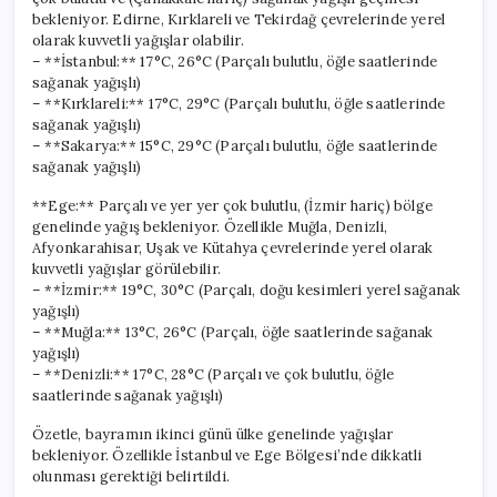
bekleniyor. Edirne, Kırklareli ve Tekirdağ çevrelerinde yerel
olarak kuvvetli yağışlar olabilir.
– **İstanbul:** 17°C, 26°C (Parçalı bulutlu, öğle saatlerinde
sağanak yağışlı)
– **Kırklareli:** 17°C, 29°C (Parçalı bulutlu, öğle saatlerinde
sağanak yağışlı)
– **Sakarya:** 15°C, 29°C (Parçalı bulutlu, öğle saatlerinde
sağanak yağışlı)
**Ege:** Parçalı ve yer yer çok bulutlu, (İzmir hariç) bölge
genelinde yağış bekleniyor. Özellikle Muğla, Denizli,
Afyonkarahisar, Uşak ve Kütahya çevrelerinde yerel olarak
kuvvetli yağışlar görülebilir.
– **İzmir:** 19°C, 30°C (Parçalı, doğu kesimleri yerel sağanak
yağışlı)
– **Muğla:** 13°C, 26°C (Parçalı, öğle saatlerinde sağanak
yağışlı)
– **Denizli:** 17°C, 28°C (Parçalı ve çok bulutlu, öğle
saatlerinde sağanak yağışlı)
Özetle, bayramın ikinci günü ülke genelinde yağışlar
bekleniyor. Özellikle İstanbul ve Ege Bölgesi’nde dikkatli
olunması gerektiği belirtildi.