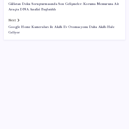
Gülistan Doku Soruşturmasında Son Gelişmeler: Koruma Memuruna Ait
Araçta DNA Analizi Başlatıldı
Next
Google Home Kameraları ile Akıllı Ev Otomasyonu Daha Akıllı Hale
Geliyor
SON YAZILAR
İş Bankası’nda üst yönetim değişikliği
Android 17 bazı Galaxy modelleri için veda
güncellemesi olacak