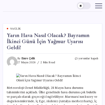
Skip
to
content
SAĞLIK
Yarın Hava Nasıl Olacak? Bayramın
İkinci Günü İçin Yağmur Uyarısı
Geldi!
Yarın
By
Emre Çelik
yorumlar kapalı
Hava
27 Mayıs 2026
2 Min Read
Nasıl
Olacak?
Bayramın
İkinci
Günü
İçin
Meteoroloji Genel Müdürlüğü, 28 Mayıs hava durumu
Yağmur
tahminlerini açıkladı. Ülke genelinde hava durumu çok bulutlu
Uyarısı
ve parçalı olarak geçeceği öngörülüyor. Marmara’nın kuzey ve
Geldi!
doğu kesimlerinde, İç Ege, Akdeniz (Antalya merkezi hariç), İç
için