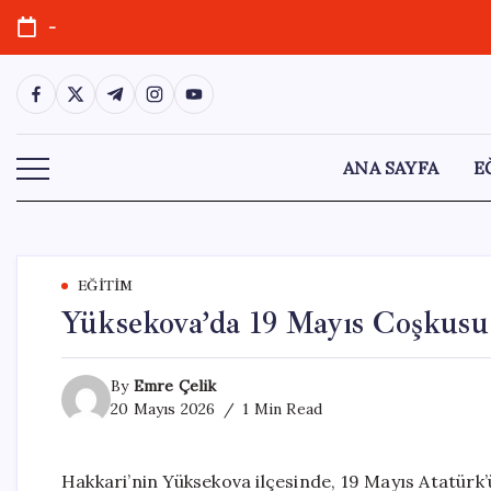
Skip
-
to
content
https://www.facebook.com/
https://twitter.com/
https://t.me/
https://www.instagram.com/
https://youtube.com/
ANA SAYFA
E
EĞITIM
Yüksekova’da 19 Mayıs Coşkusu
By
Emre Çelik
20 Mayıs 2026
1 Min Read
Hakkari’nin Yüksekova ilçesinde, 19 Mayıs Atatürk