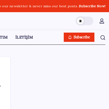
o our newsletter & never miss our best posts.
Subscribe Now!
TIM
İLETİŞİM
Subscribe
ı
SON YAZILAR
Yarım asırlık Desa’dan, radikal karar:
‘Vazgeçiyoruz’