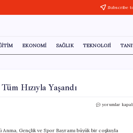
Subscribe t
ĞİTİM
EKONOMİ
SAĞLIK
TEKNOLOJİ
TANI
 Tüm Hızıyla Yaşandı
Yüksekova’da
yorumlar kapal
19
Mayıs
Coşkusu
Tüm
’ü Anma, Gençlik ve Spor Bayramı büyük bir coşkuyla