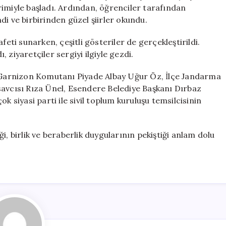
Hızıyla
terimiyle başladı. Ardından, öğrenciler tarafından
Yaşandı
i ve birbirinden güzel şiirler okundu.
için
feti sunarken, çeşitli gösteriler de gerçekleştirildi.
ı, ziyaretçiler sergiyi ilgiyle gezdi.
Garnizon Komutanı Piyade Albay Uğur Öz, İlçe Jandarma
cısı Rıza Ünel, Esendere Belediye Başkanı Dırbaz
k siyasi parti ile sivil toplum kuruluşu temsilcisinin
i, birlik ve beraberlik duygularının pekiştiği anlam dolu