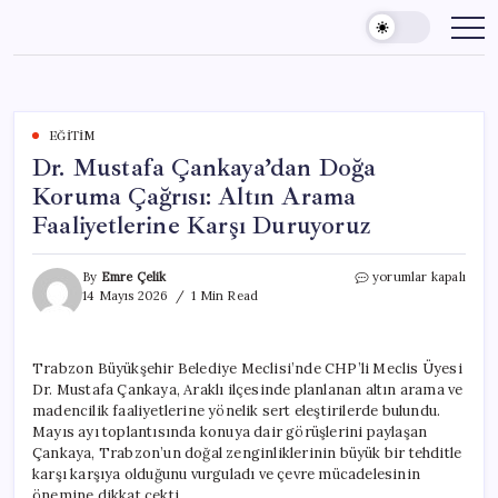
Skip
to
content
EĞITIM
Dr. Mustafa Çankaya’dan Doğa
Koruma Çağrısı: Altın Arama
Faaliyetlerine Karşı Duruyoruz
Dr.
By
Emre Çelik
yorumlar kapalı
Mustafa
14 Mayıs 2026
1 Min Read
Çankaya’dan
Doğa
Koruma
Trabzon Büyükşehir Belediye Meclisi’nde CHP’li Meclis Üyesi
Çağrısı:
Dr. Mustafa Çankaya, Araklı ilçesinde planlanan altın arama ve
Altın
Arama
madencilik faaliyetlerine yönelik sert eleştirilerde bulundu.
Faaliyetlerine
Mayıs ayı toplantısında konuya dair görüşlerini paylaşan
Karşı
Çankaya, Trabzon’un doğal zenginliklerinin büyük bir tehditle
Duruyoruz
karşı karşıya olduğunu vurguladı ve çevre mücadelesinin
için
önemine dikkat çekti.