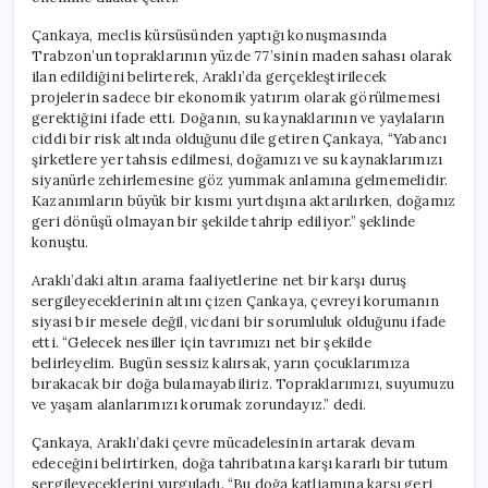
Çankaya, meclis kürsüsünden yaptığı konuşmasında
Trabzon’un topraklarının yüzde 77’sinin maden sahası olarak
ilan edildiğini belirterek, Araklı’da gerçekleştirilecek
projelerin sadece bir ekonomik yatırım olarak görülmemesi
gerektiğini ifade etti. Doğanın, su kaynaklarının ve yaylaların
ciddi bir risk altında olduğunu dile getiren Çankaya, “Yabancı
şirketlere yer tahsis edilmesi, doğamızı ve su kaynaklarımızı
siyanürle zehirlemesine göz yummak anlamına gelmemelidir.
Kazanımların büyük bir kısmı yurtdışına aktarılırken, doğamız
geri dönüşü olmayan bir şekilde tahrip ediliyor.” şeklinde
konuştu.
Araklı’daki altın arama faaliyetlerine net bir karşı duruş
sergileyeceklerinin altını çizen Çankaya, çevreyi korumanın
siyasi bir mesele değil, vicdani bir sorumluluk olduğunu ifade
etti. “Gelecek nesiller için tavrımızı net bir şekilde
belirleyelim. Bugün sessiz kalırsak, yarın çocuklarımıza
bırakacak bir doğa bulamayabiliriz. Topraklarımızı, suyumuzu
ve yaşam alanlarımızı korumak zorundayız.” dedi.
Çankaya, Araklı’daki çevre mücadelesinin artarak devam
edeceğini belirtirken, doğa tahribatına karşı kararlı bir tutum
sergileyeceklerini vurguladı. “Bu doğa katliamına karşı geri