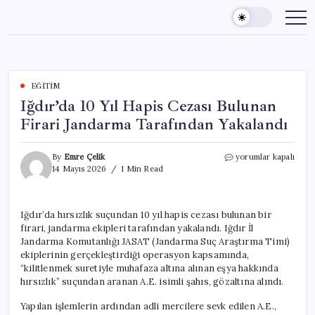
Skip
to
content
EĞITIM
Iğdır’da 10 Yıl Hapis Cezası Bulunan
Firari Jandarma Tarafından Yakalandı
Iğdır’da
By
Emre Çelik
yorumlar kapalı
10
14 Mayıs 2026
1 Min Read
Yıl
Hapis
Cezası
Iğdır’da hırsızlık suçundan 10 yıl hapis cezası bulunan bir
Bulunan
firari, jandarma ekipleri tarafından yakalandı. Iğdır İl
Firari
Jandarma
Jandarma Komutanlığı JASAT (Jandarma Suç Araştırma Timi)
Tarafından
ekiplerinin gerçekleştirdiği operasyon kapsamında,
Yakalandı
“kilitlenmek suretiyle muhafaza altına alınan eşya hakkında
için
hırsızlık” suçundan aranan A.E. isimli şahıs, gözaltına alındı.
Yapılan işlemlerin ardından adli mercilere sevk edilen A.E.,