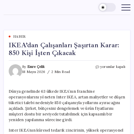
Skip
to
content
HABER
IKEA’dan Çalışanları Şaşırtan Karar:
850 Kişi İşten Çıkacak
IKEA’dan
By
Emre Çelik
yorumlar kapalı
Çalışanları
18 Mayıs 2026
2 Min Read
Şaşırtan
Karar:
850
Dünya genelinde 63 ülkede IKEA’nın franchise
Kişi
operasyonlarını yöneten Inter IKEA, artan maliyetler ve düşen
İşten
Çıkacak
tüketici talebi nedeniyle 850 çalışanıyla yollarını ayıracağını
için
açıkladı. Şirket, bütçesini dengelemek ve ürün fiyatlarını
müşteri dostu bir seviyede tutabilmek için kapsamlı bir
yeniden yapılanma sürecine girdi.
Inter IKEA’nın küresel tedarik zincirinin, yüksek operasyonel