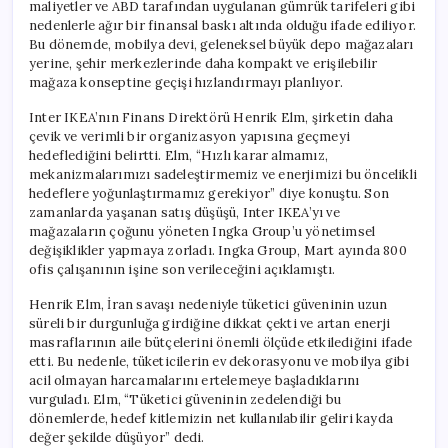
maliyetler ve ABD tarafından uygulanan gümrük tarifeleri gibi
nedenlerle ağır bir finansal baskı altında olduğu ifade ediliyor.
Bu dönemde, mobilya devi, geleneksel büyük depo mağazaları
yerine, şehir merkezlerinde daha kompakt ve erişilebilir
mağaza konseptine geçişi hızlandırmayı planlıyor.
Inter IKEA’nın Finans Direktörü Henrik Elm, şirketin daha
çevik ve verimli bir organizasyon yapısına geçmeyi
hedeflediğini belirtti. Elm, “Hızlı karar almamız,
mekanizmalarımızı sadeleştirmemiz ve enerjimizi bu öncelikli
hedeflere yoğunlaştırmamız gerekiyor” diye konuştu. Son
zamanlarda yaşanan satış düşüşü, Inter IKEA’yı ve
mağazaların çoğunu yöneten Ingka Group’u yönetimsel
değişiklikler yapmaya zorladı. Ingka Group, Mart ayında 800
ofis çalışanının işine son verileceğini açıklamıştı.
Henrik Elm, İran savaşı nedeniyle tüketici güveninin uzun
süreli bir durgunluğa girdiğine dikkat çekti ve artan enerji
masraflarının aile bütçelerini önemli ölçüde etkilediğini ifade
etti. Bu nedenle, tüketicilerin ev dekorasyonu ve mobilya gibi
acil olmayan harcamalarını ertelemeye başladıklarını
vurguladı. Elm, “Tüketici güveninin zedelendiği bu
dönemlerde, hedef kitlemizin net kullanılabilir geliri kayda
değer şekilde düşüyor” dedi.