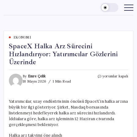
Skip
to
content
EKONOMI
SpaceX Halka Arz Sürecini
Hızlandırıyor: Yatırımcılar Gözlerini
Üzerinde
SpaceX
By
Emre Çelik
yorumlar kapalı
Halka
18 Mayıs 2026
1 Min Read
Arz
Sürecini
Hızlandırıyor:
Yatırımcılar, uzay endüstrisinin öncüsü SpaceX’in halka arzına
Yatırımcılar
büyük bir ilgi gösteriyor. Şirket, Nasdaq borsasında
Gözlerini
Üzerinde
listelenmeyi hedefleyerek halka arz sürecini hızlandırdı.
için
İddialara göre, halka arz işleminin 12 Haziran civarında
gerçekleşmesi bekleniyor.
Halka arz takvimi öne alındı