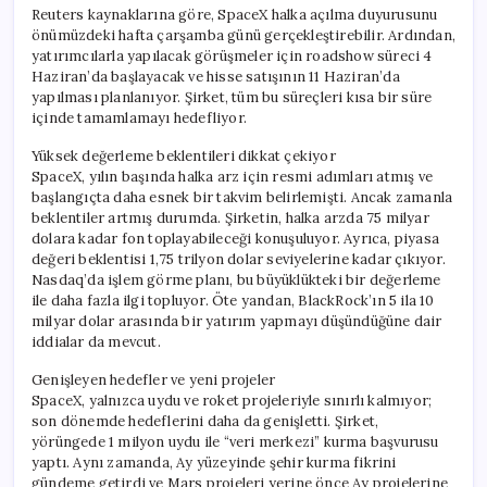
Reuters kaynaklarına göre, SpaceX halka açılma duyurusunu
önümüzdeki hafta çarşamba günü gerçekleştirebilir. Ardından,
yatırımcılarla yapılacak görüşmeler için roadshow süreci 4
Haziran’da başlayacak ve hisse satışının 11 Haziran’da
yapılması planlanıyor. Şirket, tüm bu süreçleri kısa bir süre
içinde tamamlamayı hedefliyor.
Yüksek değerleme beklentileri dikkat çekiyor
SpaceX, yılın başında halka arz için resmi adımları atmış ve
başlangıçta daha esnek bir takvim belirlemişti. Ancak zamanla
beklentiler artmış durumda. Şirketin, halka arzda 75 milyar
dolara kadar fon toplayabileceği konuşuluyor. Ayrıca, piyasa
değeri beklentisi 1,75 trilyon dolar seviyelerine kadar çıkıyor.
Nasdaq’da işlem görme planı, bu büyüklükteki bir değerleme
ile daha fazla ilgi topluyor. Öte yandan, BlackRock’ın 5 ila 10
milyar dolar arasında bir yatırım yapmayı düşündüğüne dair
iddialar da mevcut.
Genişleyen hedefler ve yeni projeler
SpaceX, yalnızca uydu ve roket projeleriyle sınırlı kalmıyor;
son dönemde hedeflerini daha da genişletti. Şirket,
yörüngede 1 milyon uydu ile “veri merkezi” kurma başvurusu
yaptı. Aynı zamanda, Ay yüzeyinde şehir kurma fikrini
gündeme getirdi ve Mars projeleri yerine önce Ay projelerine