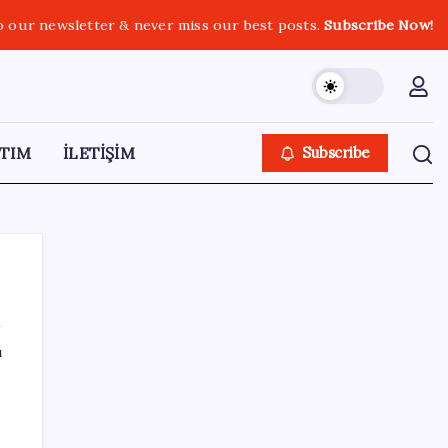
o our newsletter & never miss our best posts.
Subscribe Now!
TIM
İLETİŞİM
Subscribe
ı
SON YAZILAR
Çin, 2 hiperspektral görüntüleme uydusunu
denizden uzaya fırlattı