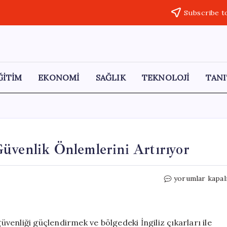
Subscribe t
ĞİTİM
EKONOMİ
SAĞLIK
TEKNOLOJİ
TANI
üvenlik Önlemlerini Artırıyor
İngiltere,
yorumlar kapal
Hürmüz
Boğazı’nda
Güvenlik
Önlemlerini
enliği güçlendirmek ve bölgedeki İngiliz çıkarları ile