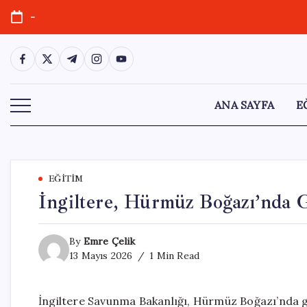
Skip
-
to
content
https://www.facebook.com/
https://twitter.com/
https://t.me/
https://www.instagram.com/
https://youtube.com/
ANA SAYFA
E
EĞITIM
İngiltere, Hürmüz Boğazı’nda G
By
Emre Çelik
13 Mayıs 2026
1 Min Read
İngiltere Savunma Bakanlığı, Hürmüz Boğazı’nda güv