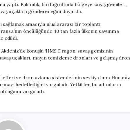
Artırıyor
a yaptı. Bakanlık, bu doğrultuda bölgeye savaş gemileri,
için
vaş uçakları göndereceğini duyurdu.
 sağlamak amacıyla uluslararası bir toplantı
ve Fransa’nın öncülüğünde 40’tan fazla ülkenin savunma
e edildi.
 Akdeniz’de konuşlu ‘HMS Dragon’ savaş gemisinin
e savaş uçakları, mayın temizleme dronları ve gelişmiş dron
 jetleri ve dron avlama sistemlerinin sevkiyatının Hürmü
tırmayı hedeflediğini vurguladı. Yetkililer, bu adımların
 olduğunu vurguladı.