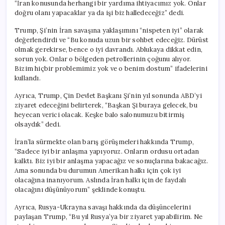
“İran konusunda herhangi bir yardıma ihtiyacımız yok. Onlar
doğru olanı yapacaklar ya da işi biz halledeceğiz” dedi.
Trump, Şi’nin İran savaşına yaklaşımını “nispeten iyi” olarak
değerlendirdi ve “Bu konuda uzun bir sohbet edeceğiz. Dürüst
olmak gerekirse, bence o iyi davrandı. Ablukaya dikkat edin,
sorun yok. Onlar o bölgeden petrollerinin çoğunu alıyor.
Bizim hiçbir problemimiz yok ve o benim dostum” ifadelerini
kullandı.
Ayrıca, Trump, Çin Devlet Başkanı Şi’nin yıl sonunda ABD’yi
ziyaret edeceğini belirterek, “Başkan Şi buraya gelecek, bu
heyecan verici olacak. Keşke balo salonumuzu bitirmiş
olsaydık” dedi.
İran’la sürmekte olan barış görüşmeleri hakkında Trump,
“Sadece iyi bir anlaşma yapıyoruz. Onların ordusu ortadan
kalktı. Biz iyi bir anlaşma yapacağız ve sonuçlarına bakacağız.
Ama sonunda bu durumun Amerikan halkı için çok iyi
olacağına inanıyorum. Aslında İran halkı için de faydalı
olacağını düşünüyorum” şeklinde konuştu.
Ayrıca, Rusya-Ukrayna savaşı hakkında da düşüncelerini
paylaşan Trump, “Bu yıl Rusya’ya bir ziyaret yapabilirim. Ne