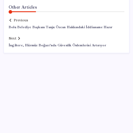
Other Articles
Previous
Bolu Belediye Başkanı Tanju Özcan Hakkındaki İddianame Hazır
Next
İngiltere, Hürmüz Boğazı’nda Güvenlik Önlemlerini Artırıyor
SON YAZILAR
Yarım asırlık Desa’dan, radikal karar: ‘Vazgeçiyoruz’