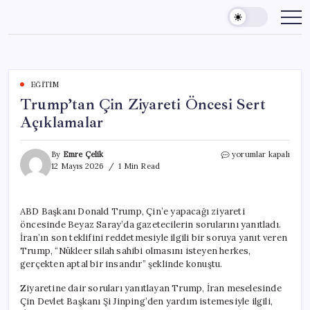
Skip
to
content
EĞITIM
Trump’tan Çin Ziyareti Öncesi Sert
Açıklamalar
Trump’tan
By
Emre Çelik
yorumlar kapalı
Çin
12 Mayıs 2026
1 Min Read
Ziyareti
Öncesi
Sert
ABD Başkanı Donald Trump, Çin’e yapacağı ziyareti
Açıklamalar
öncesinde Beyaz Saray’da gazetecilerin sorularını yanıtladı.
için
İran’ın son teklifini reddetmesiyle ilgili bir soruya yanıt veren
Trump, “Nükleer silah sahibi olmasını isteyen herkes,
gerçekten aptal bir insandır” şeklinde konuştu.
Ziyaretine dair soruları yanıtlayan Trump, İran meselesinde
Çin Devlet Başkanı Şi Jinping’den yardım istemesiyle ilgili,