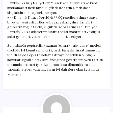
– **Düşük Giriş Maliyeti:** Yüksek konut fiyatları ve kredi
kısıtlamaları nedeniyle, küçük daire satın almak daha
ulaşılabilir bir seçenek sunuyor.
– **Dinamik Kiracı Portföyü:** Öğrenciler, yalnız yaşayan
bireyler, yeni evli çiftler ve beyaz yakalı çalışanlar gibi
grupların yoğun talebi, küçük daire pazarını canlı tutuyor.
– **Düşük Ek Giderler:** Sınırlı tadilat masrafları ve düşük
aidat giderleri, yatırım riskini minimize ediyor.
Son yıllarda popülerlik kazanan “eşyalı kiralık daire” modeli,
özellikle 1+1 konut sahipleri için ek bir gelir fırsatı sunuyor.
Sınırlı sayıda eşya ile kolayca dizayn edilebilen bu küçük
konutlar, eşyalı olarak kiralandığında getirilerini %20 ila %30
oranında artırabiliyor. Bu durum, kısa dönemli kiralama
yapmak isteyen yatırımcıların 1+1 dairelere olan ilgisini de
artırıyor.