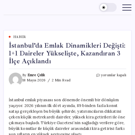
Skip
to
content
HABER
İstanbul’da Emlak Dinamikleri Değişti:
1+1 Daireler Yükselişte, Kazandıran 3
İlçe Açıklandı
İstanbul’da
By
Emre Çelik
yorumlar kapalı
Emlak
18 Mayıs 2026
2 Min Read
Dinamikleri
Değişti:
1+1
İstanbul emlak piyasası son dönemde önemli bir dönüşüm
Daireler
yaşıyor. 2026 yılının ilk dört ayında, 89 binden fazla konut
Yükselişte,
Kazandıran
satışı gerçekleşen bu büyük şehirde, yatırımcıların dikkatini
3
çeken küçük metrekareli daireler, yüksek kira getirileri ile öne
İlçe
çıkmaya başladı. Türkiye Gazetesi’nin sağladığı verilere göre,
Açıklandı
büyük konutlar ile küçük daireler arasındaki kira getirisi farkı
için
son yılların en yüksek seviyesine ulaştı.