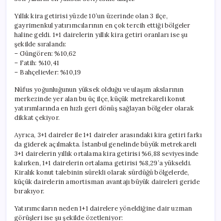
Yıllık kira getirisi yüzde 10’un üzerinde olan 3 ilçe,
gayrimenkul yatırımcılarının en çok tercih ettiği bölgeler
haline geldi. 1+1 dairelerin yıllık kira getiri oranları ise şu
şekilde sıralandı:
– Güngören: %10,62
– Fatih: %10,41
– Bahçelievler: %10,19
Nüfus yoğunluğunun yüksek olduğu ve ulaşım akslarının
merkezinde yer alan bu üç ilçe, küçük metrekareli konut
yatırımlarında en hızlı geri dönüş sağlayan bölgeler olarak
dikkat çekiyor.
Ayrıca, 3+1 daireler ile 1+1 daireler arasındaki kira getiri farkı
da giderek açılmakta. İstanbul genelinde büyük metrekareli
3+1 dairelerin yıllık ortalama kira getirisi %6,88 seviyesinde
kalırken, 1+1 dairelerin ortalama getirisi %8,29’a yükseldi.
Kiralık konut talebinin sürekli olarak sürdüğü bölgelerde,
küçük dairelerin amortisman avantajı büyük daireleri geride
bırakıyor.
Yatırımcıların neden 1+1 dairelere yöneldiğine dair uzman
görüşleri ise şu şekilde özetleniyor: