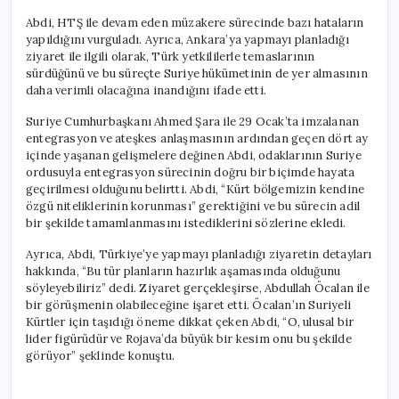
Abdi, HTŞ ile devam eden müzakere sürecinde bazı hataların
yapıldığını vurguladı. Ayrıca, Ankara’ya yapmayı planladığı
ziyaret ile ilgili olarak, Türk yetkililerle temaslarının
sürdüğünü ve bu süreçte Suriye hükümetinin de yer almasının
daha verimli olacağına inandığını ifade etti.
Suriye Cumhurbaşkanı Ahmed Şara ile 29 Ocak’ta imzalanan
entegrasyon ve ateşkes anlaşmasının ardından geçen dört ay
içinde yaşanan gelişmelere değinen Abdi, odaklarının Suriye
ordusuyla entegrasyon sürecinin doğru bir biçimde hayata
geçirilmesi olduğunu belirtti. Abdi, “Kürt bölgemizin kendine
özgü niteliklerinin korunması” gerektiğini ve bu sürecin adil
bir şekilde tamamlanmasını istediklerini sözlerine ekledi.
Ayrıca, Abdi, Türkiye’ye yapmayı planladığı ziyaretin detayları
hakkında, “Bu tür planların hazırlık aşamasında olduğunu
söyleyebiliriz” dedi. Ziyaret gerçekleşirse, Abdullah Öcalan ile
bir görüşmenin olabileceğine işaret etti. Öcalan’ın Suriyeli
Kürtler için taşıdığı öneme dikkat çeken Abdi, “O, ulusal bir
lider figürüdür ve Rojava’da büyük bir kesim onu bu şekilde
görüyor” şeklinde konuştu.