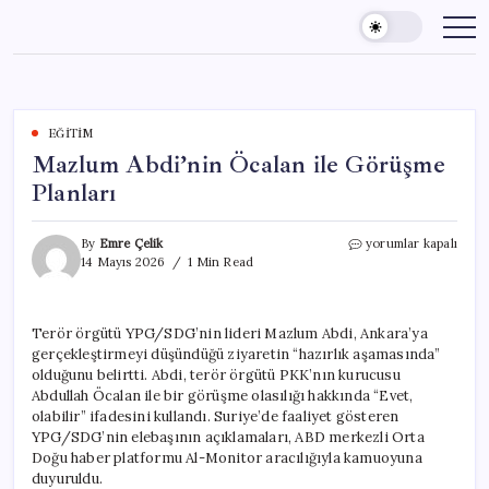
Skip
to
content
EĞITIM
Mazlum Abdi’nin Öcalan ile Görüşme
Planları
Mazlum
By
Emre Çelik
yorumlar kapalı
Abdi’nin
14 Mayıs 2026
1 Min Read
Öcalan
ile
Görüşme
Terör örgütü YPG/SDG’nin lideri Mazlum Abdi, Ankara’ya
Planları
gerçekleştirmeyi düşündüğü ziyaretin “hazırlık aşamasında”
için
olduğunu belirtti. Abdi, terör örgütü PKK’nın kurucusu
Abdullah Öcalan ile bir görüşme olasılığı hakkında “Evet,
olabilir” ifadesini kullandı. Suriye’de faaliyet gösteren
YPG/SDG’nin elebaşının açıklamaları, ABD merkezli Orta
Doğu haber platformu Al-Monitor aracılığıyla kamuoyuna
duyuruldu.