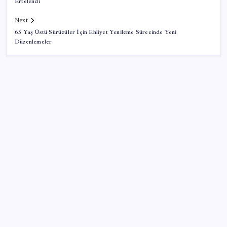
Ertelendi
Next
65 Yaş Üstü Sürücüler İçin Ehliyet Yenileme Sürecinde Yeni
Düzenlemeler
SON YAZILAR
Yarım asırlık Desa’dan, radikal karar: ‘Vazgeçiyoruz’
Çin, 2 hiperspektral görüntüleme uydusunu denizden
uzaya fırlattı
Lenovo’nun Googlebook Serisi Sızdırıldı