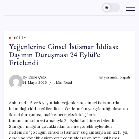
Skip
to
content
EĞITIM
Yeğenlerine Cinsel İstismar İddiası:
Dayının Duruşması 24 Eylül’e
Ertelendi
Yeğenlerine
By
Emre Çelik
yorumlar kapalı
Cinsel
14 Mayıs 2026
1 Min Read
İstismar
İddiası:
Dayının
Ankara’da, 5 ve 8 yaşındaki yeğenlerine cinsel istismarda
Duruşması
bulunduğu iddia edilen Resul Özdemir’in yargılandığı davanın
24
Eylül’e
ikinci duruşması, mahkemece eksik bilgilerin
Ertelendi
tamamlanabilmesi amacıyla 24 Eylül tarihine ertelendi.
için
Sanığın, mağdur çocuklardan birine yönelik eylemleri
nedeniyle “çocuğun cinsel istismarı” suçlamasıyla en az 15 yıl,
diğerine yönelik eylemleri nedeniyle ise en az 27 yıl hapis