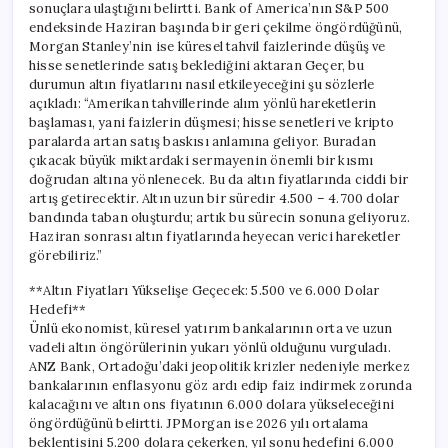
sonuçlara ulaştığını belirtti. Bank of America’nın S&P 500
endeksinde Haziran başında bir geri çekilme öngördüğünü,
Morgan Stanley’nin ise küresel tahvil faizlerinde düşüş ve
hisse senetlerinde satış beklediğini aktaran Geçer, bu
durumun altın fiyatlarını nasıl etkileyeceğini şu sözlerle
açıkladı: “Amerikan tahvillerinde alım yönlü hareketlerin
başlaması, yani faizlerin düşmesi; hisse senetleri ve kripto
paralarda artan satış baskısı anlamına geliyor. Buradan
çıkacak büyük miktardaki sermayenin önemli bir kısmı
doğrudan altına yönlenecek. Bu da altın fiyatlarında ciddi bir
artış getirecektir. Altın uzun bir süredir 4.500 – 4.700 dolar
bandında taban oluşturdu; artık bu sürecin sonuna geliyoruz.
Haziran sonrası altın fiyatlarında heyecan verici hareketler
görebiliriz.”
**Altın Fiyatları Yükselişe Geçecek: 5.500 ve 6.000 Dolar
Hedefi**
Ünlü ekonomist, küresel yatırım bankalarının orta ve uzun
vadeli altın öngörülerinin yukarı yönlü olduğunu vurguladı.
ANZ Bank, Ortadoğu’daki jeopolitik krizler nedeniyle merkez
bankalarının enflasyonu göz ardı edip faiz indirmek zorunda
kalacağını ve altın ons fiyatının 6.000 dolara yükseleceğini
öngördüğünü belirtti. JPMorgan ise 2026 yılı ortalama
beklentisini 5.200 dolara çekerken, yıl sonu hedefini 6.000