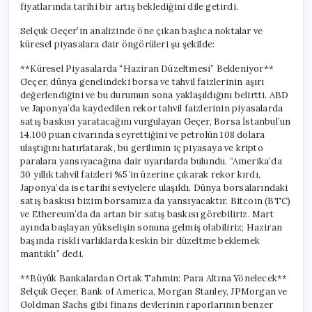
fiyatlarında tarihi bir artış beklediğini dile getirdi.
Selçuk Geçer’in analizinde öne çıkan başlıca noktalar ve
küresel piyasalara dair öngörüleri şu şekilde:
**Küresel Piyasalarda “Haziran Düzeltmesi” Bekleniyor**
Geçer, dünya genelindeki borsa ve tahvil faizlerinin aşırı
değerlendiğini ve bu durumun sona yaklaşıldığını belirtti. ABD
ve Japonya’da kaydedilen rekor tahvil faizlerinin piyasalarda
satış baskısı yaratacağını vurgulayan Geçer, Borsa İstanbul’un
14.100 puan civarında seyrettiğini ve petrolün 108 dolara
ulaştığını hatırlatarak, bu gerilimin iç piyasaya ve kripto
paralara yansıyacağına dair uyarılarda bulundu. “Amerika’da
30 yıllık tahvil faizleri %5’in üzerine çıkarak rekor kırdı,
Japonya’da ise tarihi seviyelere ulaşıldı. Dünya borsalarındaki
satış baskısı bizim borsamıza da yansıyacaktır. Bitcoin (BTC)
ve Ethereum’da da artan bir satış baskısı görebiliriz. Mart
ayında başlayan yükselişin sonuna gelmiş olabiliriz; Haziran
başında riskli varlıklarda keskin bir düzeltme beklemek
mantıklı” dedi.
**Büyük Bankalardan Ortak Tahmin: Para Altına Yönelecek**
Selçuk Geçer, Bank of America, Morgan Stanley, JPMorgan ve
Goldman Sachs gibi finans devlerinin raporlarının benzer