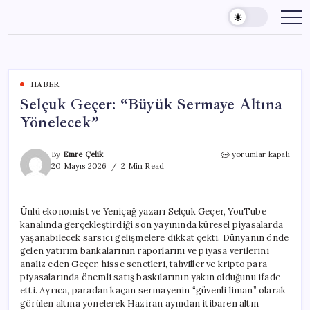
Skip
to
content
HABER
Selçuk Geçer: “Büyük Sermaye Altına
Yönelecek”
Selçuk
By
Emre Çelik
yorumlar kapalı
Geçer:
20 Mayıs 2026
2 Min Read
“Büyük
Sermaye
Altına
Ünlü ekonomist ve Yeniçağ yazarı Selçuk Geçer, YouTube
Yönelecek”
kanalında gerçekleştirdiği son yayınında küresel piyasalarda
için
yaşanabilecek sarsıcı gelişmelere dikkat çekti. Dünyanın önde
gelen yatırım bankalarının raporlarını ve piyasa verilerini
analiz eden Geçer, hisse senetleri, tahviller ve kripto para
piyasalarında önemli satış baskılarının yakın olduğunu ifade
etti. Ayrıca, paradan kaçan sermayenin “güvenli liman” olarak
görülen altına yönelerek Haziran ayından itibaren altın